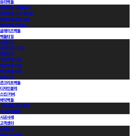
유리벽돌
유리벽돌 전제품보기
유리벽돌 시공 매뉴얼
유리벽돌 영상 모음
유리벽돌 카달로그
글레이즈벽돌
벽돌타일
수입타일
롱(와이드) 타일
점토타일
적고벽돌 타일
청고벽돌 타일
백고벽돌 타일
모노타일
콘크리트벽돌
디자인블럭
스킨/커버
바닥벽돌
수입 점토 바닥블럭
국내점토블록
시공사례
고객센터
회사소개
Now 브릭랜드