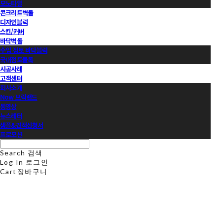
모노타일
콘크리트벽돌
디자인블럭
스킨/커버
바닥벽돌
수입 점토 바닥블럭
국내점토블록
시공사례
고객센터
회사소개
Now 브릭랜드
동영상
뉴스레터
샘플&견적신청서
프로모션
Search
검색
Log In
로그인
Cart
장바구니