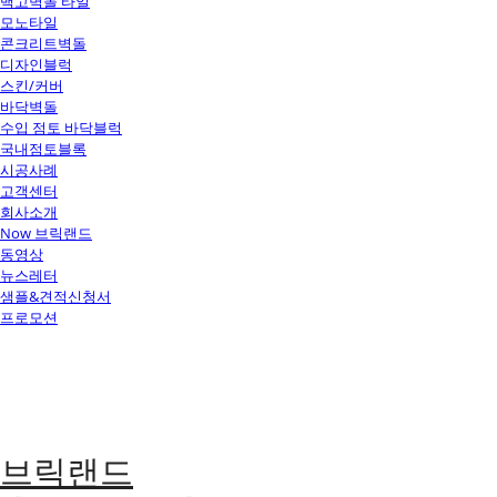
백고벽돌 타일
모노타일
콘크리트벽돌
디자인블럭
스킨/커버
바닥벽돌
수입 점토 바닥블럭
국내점토블록
시공사례
고객센터
회사소개
Now 브릭랜드
동영상
뉴스레터
샘플&견적신청서
프로모션
브릭랜드