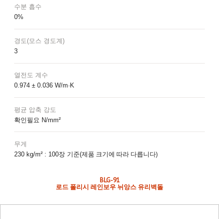
수분 흡수
0%
경도(모스 경도계)
3
열전도 계수
0.974 ± 0.036 W/m·K
평균 압축 강도
확인필요 N/mm²
무게
제품 크기에 따라 다릅니다)
230 kg/m² : 100장 기준(
BLG-91
로드 폴리시 레인보우 뉘앙스 유리벽돌