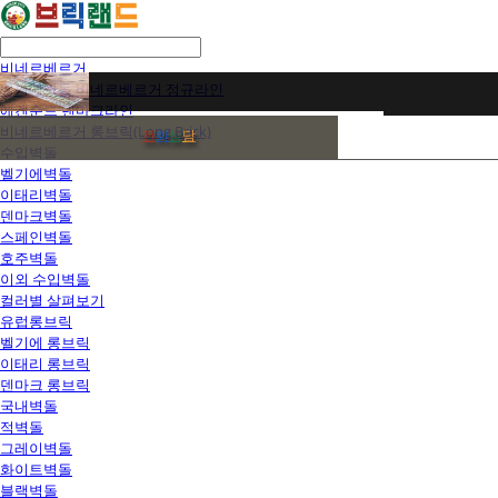
비네르베르거
벨기에벽돌 비네르베르거 정규라인
에겐순드 덴마크라인
비네르베르거 롱브릭(Long Brick)
전
화
상
담
수입벽돌
벨기에벽돌
이태리벽돌
덴마크벽돌
스페인벽돌
호주벽돌
이외 수입벽돌
컬러별 살펴보기
유럽롱브릭
벨기에 롱브릭
이태리 롱브릭
덴마크 롱브릭
국내벽돌
적벽돌
그레이벽돌
화이트벽돌
블랙벽돌