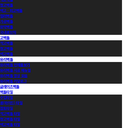
청고벽돌
백고ㆍ회고벽돌
컬러벽돌
가공벽돌
유약벽돌
국내롱브릭
고벽돌
적고벽돌
청고벽돌
백고벽돌
유리벽돌
유리벽돌 전제품보기
유리벽돌 시공 매뉴얼
유리벽돌 영상 모음
유리벽돌 카달로그
글레이즈벽돌
벽돌타일
수입타일
롱(와이드) 타일
점토타일
적고벽돌 타일
청고벽돌 타일
백고벽돌 타일