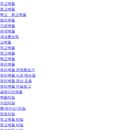
적고벽돌
청고벽돌
백고ㆍ회고벽돌
컬러벽돌
가공벽돌
유약벽돌
국내롱브릭
고벽돌
적고벽돌
청고벽돌
백고벽돌
유리벽돌
유리벽돌 전제품보기
유리벽돌 시공 매뉴얼
유리벽돌 영상 모음
유리벽돌 카달로그
글레이즈벽돌
벽돌타일
수입타일
롱(와이드) 타일
점토타일
적고벽돌 타일
청고벽돌 타일