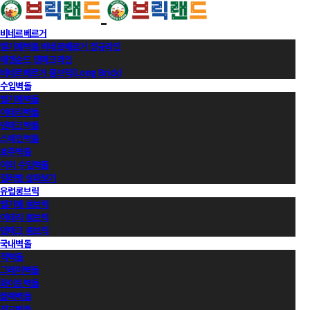
비네르베르거
벨기에벽돌 비네르베르거 정규라인
에겐순드 덴마크라인
비네르베르거 롱브릭(Long Brick)
수입벽돌
벨기에벽돌
이태리벽돌
덴마크벽돌
스페인벽돌
호주벽돌
이외 수입벽돌
컬러별 살펴보기
유럽롱브릭
벨기에 롱브릭
이태리 롱브릭
덴마크 롱브릭
국내벽돌
적벽돌
그레이벽돌
화이트벽돌
블랙벽돌
적고벽돌