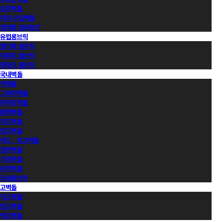
호주벽돌
이외 수입벽돌
컬러별 살펴보기
유럽롱브릭
벨기에 롱브릭
이태리 롱브릭
덴마크 롱브릭
국내벽돌
적벽돌
그레이벽돌
화이트벽돌
블랙벽돌
적고벽돌
청고벽돌
백고ㆍ회고벽돌
컬러벽돌
가공벽돌
유약벽돌
국내롱브릭
고벽돌
적고벽돌
청고벽돌
백고벽돌