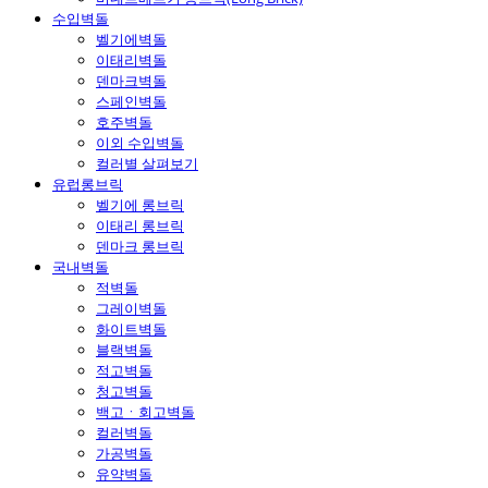
수입벽돌
벨기에벽돌
이태리벽돌
덴마크벽돌
스페인벽돌
호주벽돌
이외 수입벽돌
컬러별 살펴보기
유럽롱브릭
벨기에 롱브릭
이태리 롱브릭
덴마크 롱브릭
국내벽돌
적벽돌
그레이벽돌
화이트벽돌
블랙벽돌
적고벽돌
청고벽돌
백고ㆍ회고벽돌
컬러벽돌
가공벽돌
유약벽돌