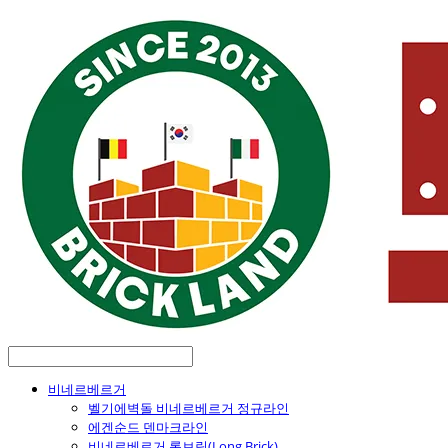
비네르베르거
벨기에벽돌 비네르베르거 정규라인
에겐순드 덴마크라인
비네르베르거 롱브릭(Long Brick)