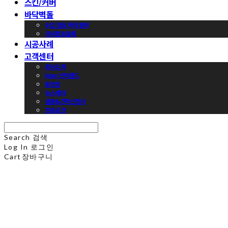
스킨/커버
바닥벽돌
수입 점토 바닥블럭
국내점토블록
시공사례
고객센터
회사소개
Now 브릭랜드
동영상
뉴스레터
샘플&견적신청서
프로모션
Search
검색
Log In
로그인
Cart
장바구니