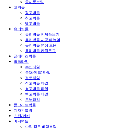
국내롱브릭
고벽돌
적고벽돌
청고벽돌
백고벽돌
유리벽돌
유리벽돌 전제품보기
유리벽돌 시공 매뉴얼
유리벽돌 영상 모음
유리벽돌 카달로그
글레이즈벽돌
벽돌타일
수입타일
롱(와이드) 타일
점토타일
적고벽돌 타일
청고벽돌 타일
백고벽돌 타일
모노타일
콘크리트벽돌
디자인블럭
스킨/커버
바닥벽돌
수입 점토 바닥블럭