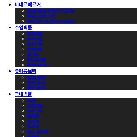
비네르베르거
벨기에벽돌 비네르베르거 정규라인
에겐순드 덴마크라인
비네르베르거 롱브릭(Long Brick)
수입벽돌
벨기에벽돌
이태리벽돌
덴마크벽돌
스페인벽돌
호주벽돌
이외 수입벽돌
컬러별 살펴보기
유럽롱브릭
벨기에 롱브릭
이태리 롱브릭
덴마크 롱브릭
국내벽돌
적벽돌
그레이벽돌
화이트벽돌
블랙벽돌
적고벽돌
청고벽돌
백고ㆍ회고벽돌
컬러벽돌