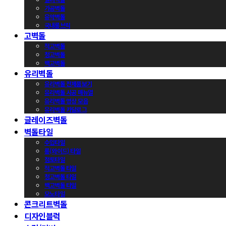
가공벽돌
유약벽돌
국내롱브릭
고벽돌
적고벽돌
청고벽돌
백고벽돌
유리벽돌
유리벽돌 전제품보기
유리벽돌 시공 매뉴얼
유리벽돌 영상 모음
유리벽돌 카달로그
글레이즈벽돌
벽돌타일
수입타일
롱(와이드) 타일
점토타일
적고벽돌 타일
청고벽돌 타일
백고벽돌 타일
모노타일
콘크리트벽돌
디자인블럭