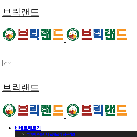
브릭랜드
브릭랜드
비네르베르거
벨기에벽돌 비네르베르거 정규라인