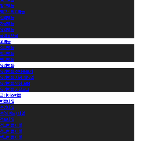
청고벽돌
백고ㆍ회고벽돌
컬러벽돌
가공벽돌
유약벽돌
국내롱브릭
고벽돌
적고벽돌
청고벽돌
백고벽돌
유리벽돌
유리벽돌 전제품보기
유리벽돌 시공 매뉴얼
유리벽돌 영상 모음
유리벽돌 카달로그
글레이즈벽돌
벽돌타일
수입타일
롱(와이드) 타일
점토타일
적고벽돌 타일
청고벽돌 타일
백고벽돌 타일