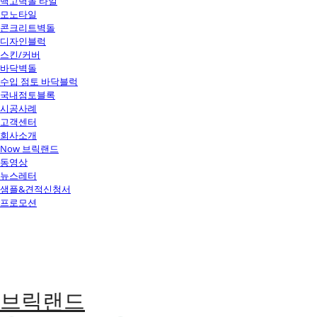
백고벽돌 타일
모노타일
콘크리트벽돌
디자인블럭
스킨/커버
바닥벽돌
수입 점토 바닥블럭
국내점토블록
시공사례
고객센터
회사소개
Now 브릭랜드
동영상
뉴스레터
샘플&견적신청서
프로모션
브릭랜드