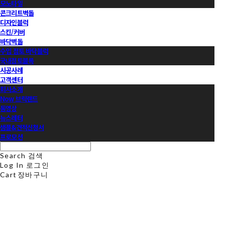
모노타일
콘크리트벽돌
디자인블럭
스킨/커버
바닥벽돌
수입 점토 바닥블럭
국내점토블록
시공사례
고객센터
회사소개
Now 브릭랜드
동영상
뉴스레터
샘플&견적신청서
프로모션
Search
검색
Log In
로그인
Cart
장바구니