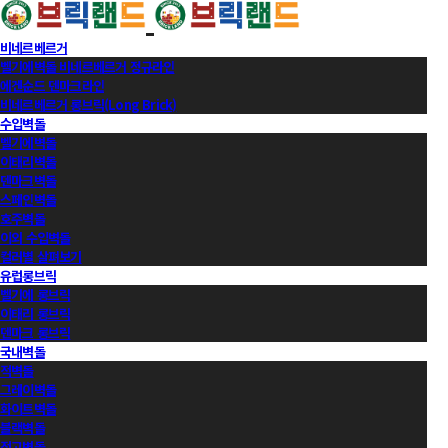
비네르베르거
벨기에벽돌 비네르베르거 정규라인
에겐순드 덴마크라인
비네르베르거 롱브릭(Long Brick)
수입벽돌
벨기에벽돌
이태리벽돌
덴마크벽돌
스페인벽돌
호주벽돌
이외 수입벽돌
컬러별 살펴보기
유럽롱브릭
벨기에 롱브릭
이태리 롱브릭
덴마크 롱브릭
국내벽돌
적벽돌
그레이벽돌
화이트벽돌
블랙벽돌
적고벽돌