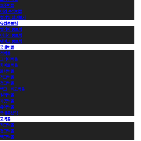
호주벽돌
이외 수입벽돌
컬러별 살펴보기
유럽롱브릭
벨기에 롱브릭
이태리 롱브릭
덴마크 롱브릭
국내벽돌
적벽돌
그레이벽돌
화이트벽돌
블랙벽돌
적고벽돌
청고벽돌
백고ㆍ회고벽돌
컬러벽돌
가공벽돌
유약벽돌
국내롱브릭
고벽돌
적고벽돌
청고벽돌
백고벽돌