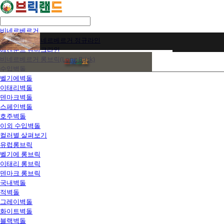
비네르베르거
벨기에벽돌 비네르베르거 정규라인
에겐순드 덴마크라인
비네르베르거 롱브릭(Long Brick)
전
화
상
담
수입벽돌
벨기에벽돌
이태리벽돌
덴마크벽돌
스페인벽돌
호주벽돌
이외 수입벽돌
컬러별 살펴보기
유럽롱브릭
벨기에 롱브릭
이태리 롱브릭
덴마크 롱브릭
국내벽돌
적벽돌
그레이벽돌
화이트벽돌
블랙벽돌