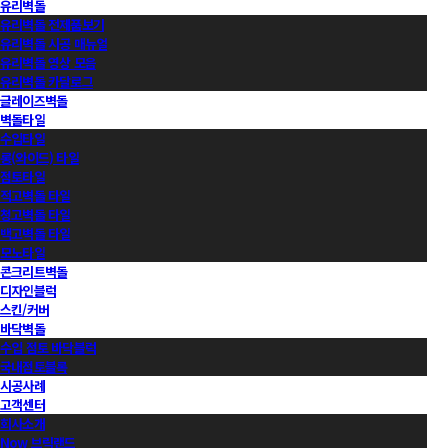
유리벽돌
유리벽돌 전제품보기
유리벽돌 시공 매뉴얼
유리벽돌 영상 모음
유리벽돌 카달로그
글레이즈벽돌
벽돌타일
수입타일
롱(와이드) 타일
점토타일
적고벽돌 타일
청고벽돌 타일
백고벽돌 타일
모노타일
콘크리트벽돌
디자인블럭
스킨/커버
바닥벽돌
수입 점토 바닥블럭
국내점토블록
시공사례
고객센터
회사소개
Now 브릭랜드