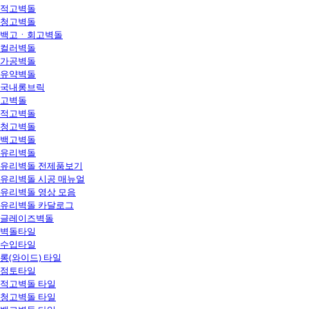
적고벽돌
청고벽돌
백고ㆍ회고벽돌
컬러벽돌
가공벽돌
유약벽돌
국내롱브릭
고벽돌
적고벽돌
청고벽돌
백고벽돌
유리벽돌
유리벽돌 전제품보기
유리벽돌 시공 매뉴얼
유리벽돌 영상 모음
유리벽돌 카달로그
글레이즈벽돌
벽돌타일
수입타일
롱(와이드) 타일
점토타일
적고벽돌 타일
청고벽돌 타일