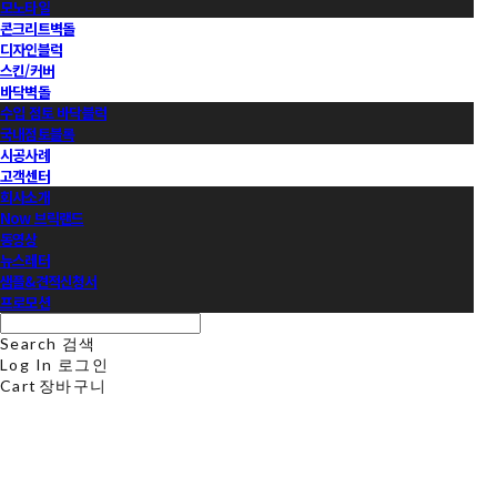
모노타일
콘크리트벽돌
디자인블럭
스킨/커버
바닥벽돌
수입 점토 바닥블럭
국내점토블록
시공사례
고객센터
회사소개
Now 브릭랜드
동영상
뉴스레터
샘플&견적신청서
프로모션
Search
검색
Log In
로그인
Cart
장바구니