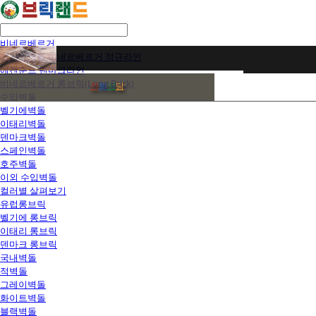
비네르베르거
벨기에벽돌 비네르베르거 정규라인
에겐순드 덴마크라인
비네르베르거 롱브릭(Long Brick)
전
화
상
담
수입벽돌
벨기에벽돌
이태리벽돌
덴마크벽돌
스페인벽돌
호주벽돌
이외 수입벽돌
컬러별 살펴보기
유럽롱브릭
벨기에 롱브릭
이태리 롱브릭
덴마크 롱브릭
국내벽돌
적벽돌
그레이벽돌
화이트벽돌
블랙벽돌