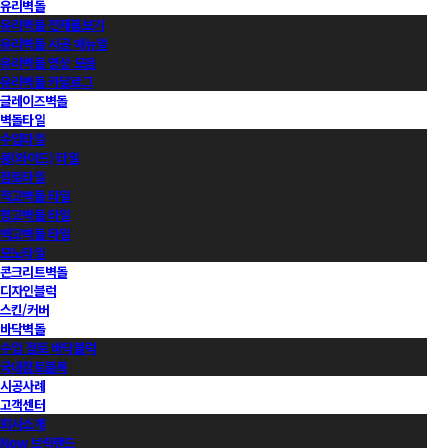
유리벽돌
유리벽돌 전제품보기
유리벽돌 시공 매뉴얼
유리벽돌 영상 모음
유리벽돌 카달로그
글레이즈벽돌
벽돌타일
수입타일
롱(와이드) 타일
점토타일
적고벽돌 타일
청고벽돌 타일
백고벽돌 타일
모노타일
콘크리트벽돌
디자인블럭
스킨/커버
바닥벽돌
수입 점토 바닥블럭
국내점토블록
시공사례
고객센터
회사소개
Now 브릭랜드