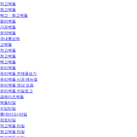
적고벽돌
청고벽돌
백고ㆍ회고벽돌
컬러벽돌
가공벽돌
유약벽돌
국내롱브릭
고벽돌
적고벽돌
청고벽돌
백고벽돌
유리벽돌
유리벽돌 전제품보기
유리벽돌 시공 매뉴얼
유리벽돌 영상 모음
유리벽돌 카달로그
글레이즈벽돌
벽돌타일
수입타일
롱(와이드) 타일
점토타일
적고벽돌 타일
청고벽돌 타일