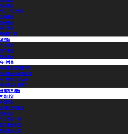
청고벽돌
백고ㆍ회고벽돌
컬러벽돌
가공벽돌
유약벽돌
국내롱브릭
고벽돌
적고벽돌
청고벽돌
백고벽돌
유리벽돌
유리벽돌 전제품보기
유리벽돌 시공 매뉴얼
유리벽돌 영상 모음
유리벽돌 카달로그
글레이즈벽돌
벽돌타일
수입타일
롱(와이드) 타일
점토타일
적고벽돌 타일
청고벽돌 타일
백고벽돌 타일