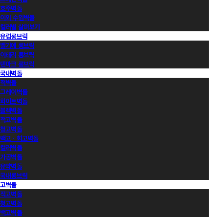
호주벽돌
이외 수입벽돌
컬러별 살펴보기
유럽롱브릭
벨기에 롱브릭
이태리 롱브릭
덴마크 롱브릭
국내벽돌
적벽돌
그레이벽돌
화이트벽돌
블랙벽돌
적고벽돌
청고벽돌
백고ㆍ회고벽돌
컬러벽돌
가공벽돌
유약벽돌
국내롱브릭
고벽돌
적고벽돌
청고벽돌
백고벽돌