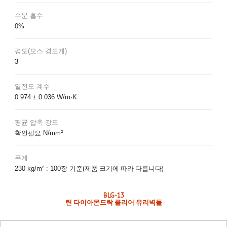
수분 흡수
0%
경도(모스 경도계)
3
열전도 계수
0.974 ± 0.036 W/m·K
평균 압축 강도
확인필요 N/mm²
무게
제품 크기에 따라 다릅니다)
230 kg/m² : 100장 기준(
BLG-13
틴 다이아몬드락 클리어 유리벽돌