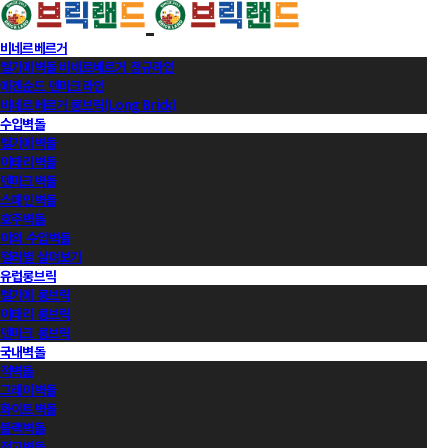
비네르베르거
벨기에벽돌 비네르베르거 정규라인
에겐순드 덴마크라인
비네르베르거 롱브릭(Long Brick)
수입벽돌
벨기에벽돌
이태리벽돌
덴마크벽돌
스페인벽돌
호주벽돌
이외 수입벽돌
컬러별 살펴보기
유럽롱브릭
벨기에 롱브릭
이태리 롱브릭
덴마크 롱브릭
국내벽돌
적벽돌
그레이벽돌
화이트벽돌
블랙벽돌
적고벽돌