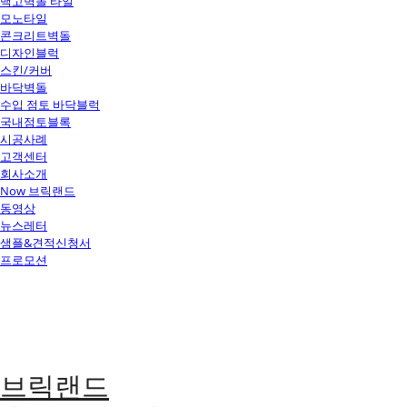
백고벽돌 타일
모노타일
콘크리트벽돌
디자인블럭
스킨/커버
바닥벽돌
수입 점토 바닥블럭
국내점토블록
시공사례
고객센터
회사소개
Now 브릭랜드
동영상
뉴스레터
샘플&견적신청서
프로모션
브릭랜드