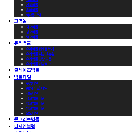
가공벽돌
유약벽돌
국내롱브릭
고벽돌
적고벽돌
청고벽돌
백고벽돌
유리벽돌
유리벽돌 전제품보기
유리벽돌 시공 매뉴얼
유리벽돌 영상 모음
유리벽돌 카달로그
글레이즈벽돌
벽돌타일
수입타일
롱(와이드) 타일
점토타일
적고벽돌 타일
청고벽돌 타일
백고벽돌 타일
모노타일
콘크리트벽돌
디자인블럭