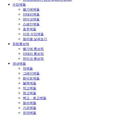
수입벽돌
벨기에벽돌
이태리벽돌
덴마크벽돌
스페인벽돌
호주벽돌
이외 수입벽돌
컬러별 살펴보기
유럽롱브릭
벨기에 롱브릭
이태리 롱브릭
덴마크 롱브릭
국내벽돌
적벽돌
그레이벽돌
화이트벽돌
블랙벽돌
적고벽돌
청고벽돌
백고ㆍ회고벽돌
컬러벽돌
가공벽돌
유약벽돌