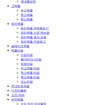
국내롱브릭
고벽돌
적고벽돌
청고벽돌
백고벽돌
유리벽돌
유리벽돌 전제품보기
유리벽돌 시공 매뉴얼
유리벽돌 영상 모음
유리벽돌 카달로그
글레이즈벽돌
벽돌타일
수입타일
롱(와이드) 타일
점토타일
적고벽돌 타일
청고벽돌 타일
백고벽돌 타일
모노타일
콘크리트벽돌
디자인블럭
스킨/커버
바닥벽돌
수입 점토 바닥블럭