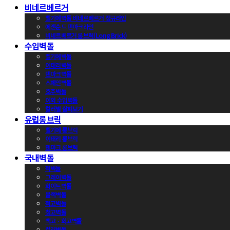
비네르베르거
벨기에벽돌 비네르베르거 정규라인
에겐순드 덴마크라인
비네르베르거 롱브릭(Long Brick)
수입벽돌
벨기에벽돌
이태리벽돌
덴마크벽돌
스페인벽돌
호주벽돌
이외 수입벽돌
컬러별 살펴보기
유럽롱브릭
벨기에 롱브릭
이태리 롱브릭
덴마크 롱브릭
국내벽돌
적벽돌
그레이벽돌
화이트벽돌
블랙벽돌
적고벽돌
청고벽돌
백고ㆍ회고벽돌
컬러벽돌