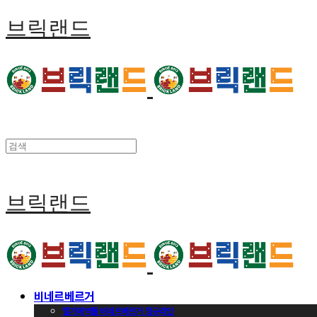
브릭랜드
브릭랜드
비네르베르거
벨기에벽돌 비네르베르거 정규라인