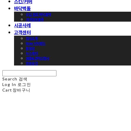
스킨/커버
바닥벽돌
수입 점토 바닥블럭
국내점토블록
시공사례
고객센터
회사소개
Now 브릭랜드
동영상
뉴스레터
샘플&견적신청서
프로모션
Search
검색
Log In
로그인
Cart
장바구니