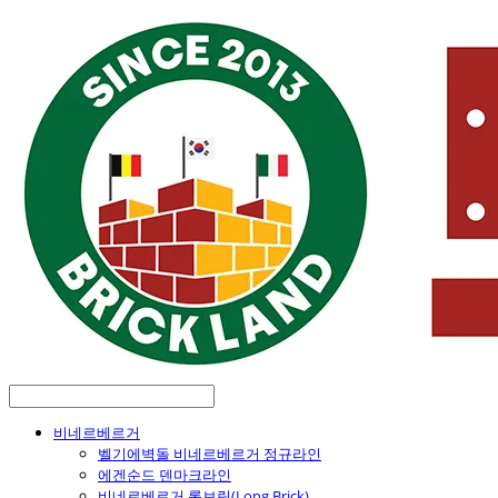
비네르베르거
벨기에벽돌 비네르베르거 정규라인
에겐순드 덴마크라인
비네르베르거 롱브릭(Long Brick)