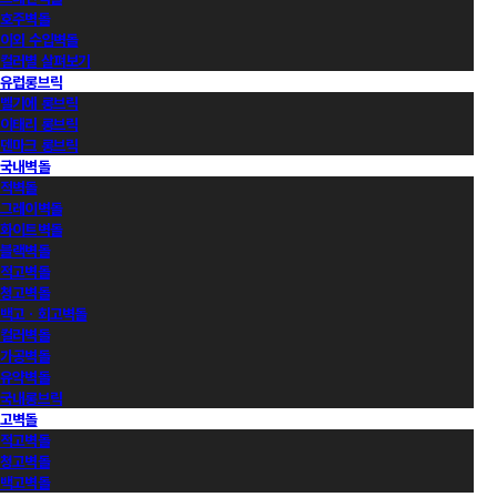
호주벽돌
이외 수입벽돌
컬러별 살펴보기
유럽롱브릭
벨기에 롱브릭
이태리 롱브릭
덴마크 롱브릭
국내벽돌
적벽돌
그레이벽돌
화이트벽돌
블랙벽돌
적고벽돌
청고벽돌
백고ㆍ회고벽돌
컬러벽돌
가공벽돌
유약벽돌
국내롱브릭
고벽돌
적고벽돌
청고벽돌
백고벽돌