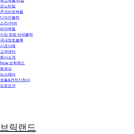
백고벽돌 타일
모노타일
콘크리트벽돌
디자인블럭
스킨/커버
바닥벽돌
수입 점토 바닥블럭
국내점토블록
시공사례
고객센터
회사소개
Now 브릭랜드
동영상
뉴스레터
샘플&견적신청서
프로모션
브릭랜드