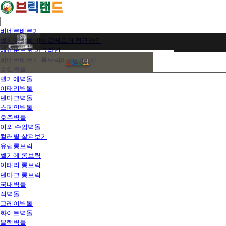
비네르베르거
벨기에벽돌 비네르베르거 정규라인
에겐순드 덴마크라인
비네르베르거 롱브릭(Long Brick)
전
화
상
담
수입벽돌
벨기에벽돌
이태리벽돌
덴마크벽돌
스페인벽돌
호주벽돌
이외 수입벽돌
컬러별 살펴보기
유럽롱브릭
벨기에 롱브릭
이태리 롱브릭
덴마크 롱브릭
국내벽돌
적벽돌
그레이벽돌
화이트벽돌
블랙벽돌