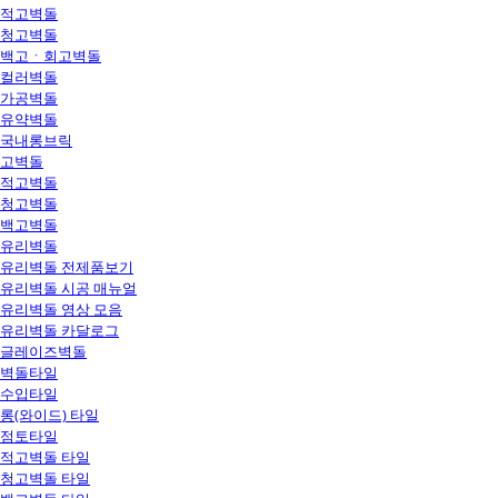
적고벽돌
청고벽돌
백고ㆍ회고벽돌
컬러벽돌
가공벽돌
유약벽돌
국내롱브릭
고벽돌
적고벽돌
청고벽돌
백고벽돌
유리벽돌
유리벽돌 전제품보기
유리벽돌 시공 매뉴얼
유리벽돌 영상 모음
유리벽돌 카달로그
글레이즈벽돌
벽돌타일
수입타일
롱(와이드) 타일
점토타일
적고벽돌 타일
청고벽돌 타일