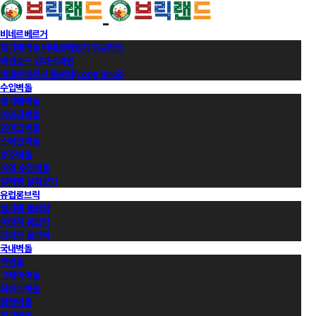
비네르베르거
벨기에벽돌 비네르베르거 정규라인
에겐순드 덴마크라인
비네르베르거 롱브릭(Long Brick)
수입벽돌
벨기에벽돌
이태리벽돌
덴마크벽돌
스페인벽돌
호주벽돌
이외 수입벽돌
컬러별 살펴보기
유럽롱브릭
벨기에 롱브릭
이태리 롱브릭
덴마크 롱브릭
국내벽돌
적벽돌
그레이벽돌
화이트벽돌
블랙벽돌
적고벽돌