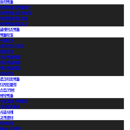
유리벽돌
유리벽돌 전제품보기
유리벽돌 시공 매뉴얼
유리벽돌 영상 모음
유리벽돌 카달로그
글레이즈벽돌
벽돌타일
수입타일
롱(와이드) 타일
점토타일
적고벽돌 타일
청고벽돌 타일
백고벽돌 타일
모노타일
콘크리트벽돌
디자인블럭
스킨/커버
바닥벽돌
수입 점토 바닥블럭
국내점토블록
시공사례
고객센터
회사소개
Now 브릭랜드