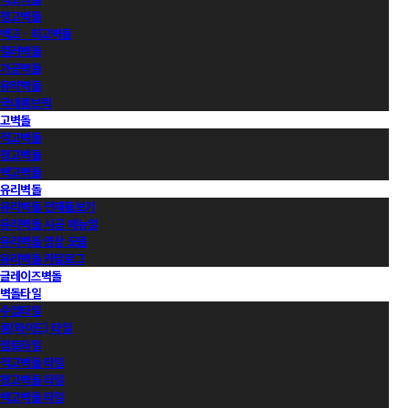
청고벽돌
백고ㆍ회고벽돌
컬러벽돌
가공벽돌
유약벽돌
국내롱브릭
고벽돌
적고벽돌
청고벽돌
백고벽돌
유리벽돌
유리벽돌 전제품보기
유리벽돌 시공 매뉴얼
유리벽돌 영상 모음
유리벽돌 카달로그
글레이즈벽돌
벽돌타일
수입타일
롱(와이드) 타일
점토타일
적고벽돌 타일
청고벽돌 타일
백고벽돌 타일