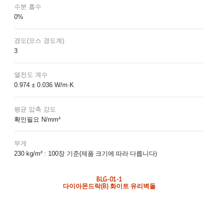
수분 흡수
0%
경도(모스 경도계)
3
열전도 계수
0.974 ± 0.036 W/m·K
평균 압축 강도
확인필요 N/mm²
무게
제품 크기에 따라 다릅니다)
230 kg/m² : 100장 기준(
BLG-01-1
다이아몬드락(B) 화이트 유리벽돌