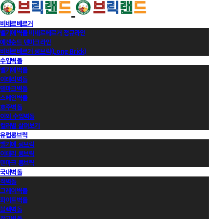
비네르베르거
벨기에벽돌 비네르베르거 정규라인
에겐순드 덴마크라인
비네르베르거 롱브릭(Long Brick)
수입벽돌
벨기에벽돌
이태리벽돌
덴마크벽돌
스페인벽돌
호주벽돌
이외 수입벽돌
컬러별 살펴보기
유럽롱브릭
벨기에 롱브릭
이태리 롱브릭
덴마크 롱브릭
국내벽돌
적벽돌
그레이벽돌
화이트벽돌
블랙벽돌
적고벽돌