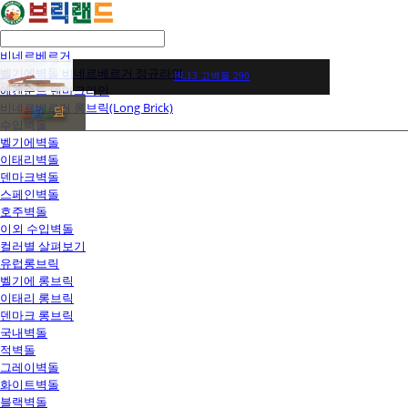
비네르베르거
벨기에벽돌 비네르베르거 정규라인
BL13 고벽돌 290
에겐순드 덴마크라인
비네르베르거 롱브릭(Long Brick)
전
화
상
담
수입벽돌
벨기에벽돌
이태리벽돌
덴마크벽돌
스페인벽돌
호주벽돌
이외 수입벽돌
컬러별 살펴보기
유럽롱브릭
벨기에 롱브릭
이태리 롱브릭
덴마크 롱브릭
국내벽돌
적벽돌
그레이벽돌
화이트벽돌
블랙벽돌