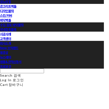
모노타일
콘크리트벽돌
디자인블럭
스킨/커버
바닥벽돌
수입 점토 바닥블럭
국내점토블록
시공사례
고객센터
회사소개
Now 브릭랜드
동영상
뉴스레터
샘플&견적신청서
프로모션
Search
검색
Log In
로그인
Cart
장바구니