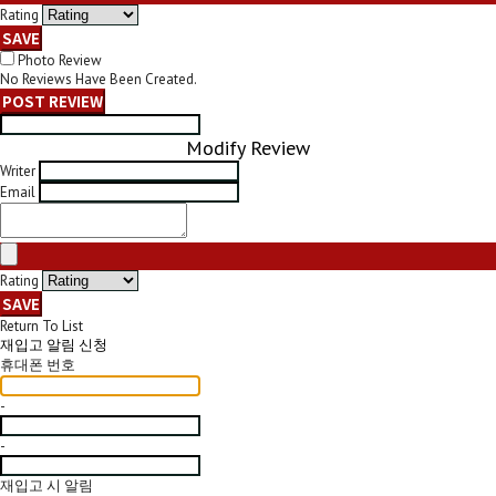
Rating
SAVE
Photo Review
No Reviews Have Been Created.
POST REVIEW
Modify Review
Writer
Email
Rating
SAVE
Return To List
재입고 알림 신청
휴대폰 번호
-
-
재입고 시 알림