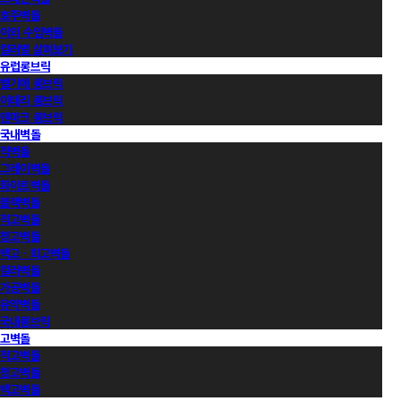
호주벽돌
이외 수입벽돌
컬러별 살펴보기
유럽롱브릭
벨기에 롱브릭
이태리 롱브릭
덴마크 롱브릭
국내벽돌
적벽돌
그레이벽돌
화이트벽돌
블랙벽돌
적고벽돌
청고벽돌
백고ㆍ회고벽돌
컬러벽돌
가공벽돌
유약벽돌
국내롱브릭
고벽돌
적고벽돌
청고벽돌
백고벽돌