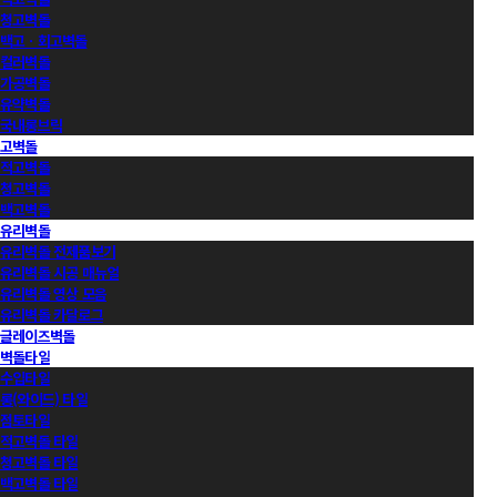
청고벽돌
백고ㆍ회고벽돌
컬러벽돌
가공벽돌
유약벽돌
국내롱브릭
고벽돌
적고벽돌
청고벽돌
백고벽돌
유리벽돌
유리벽돌 전제품보기
유리벽돌 시공 매뉴얼
유리벽돌 영상 모음
유리벽돌 카달로그
글레이즈벽돌
벽돌타일
수입타일
롱(와이드) 타일
점토타일
적고벽돌 타일
청고벽돌 타일
백고벽돌 타일