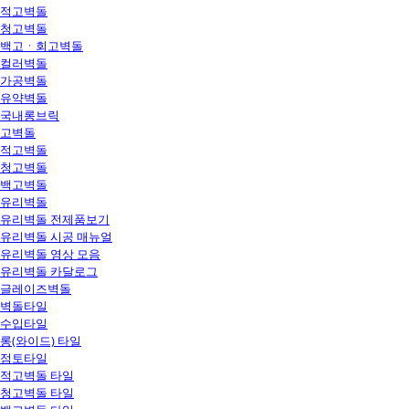
적고벽돌
청고벽돌
백고ㆍ회고벽돌
컬러벽돌
가공벽돌
유약벽돌
국내롱브릭
고벽돌
적고벽돌
청고벽돌
백고벽돌
유리벽돌
유리벽돌 전제품보기
유리벽돌 시공 매뉴얼
유리벽돌 영상 모음
유리벽돌 카달로그
글레이즈벽돌
벽돌타일
수입타일
롱(와이드) 타일
점토타일
적고벽돌 타일
청고벽돌 타일