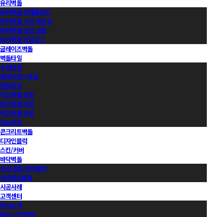
유리벽돌
유리벽돌 전제품보기
유리벽돌 시공 매뉴얼
유리벽돌 영상 모음
유리벽돌 카달로그
글레이즈벽돌
벽돌타일
수입타일
롱(와이드) 타일
점토타일
적고벽돌 타일
청고벽돌 타일
백고벽돌 타일
모노타일
콘크리트벽돌
디자인블럭
스킨/커버
바닥벽돌
수입 점토 바닥블럭
국내점토블록
시공사례
고객센터
회사소개
Now 브릭랜드