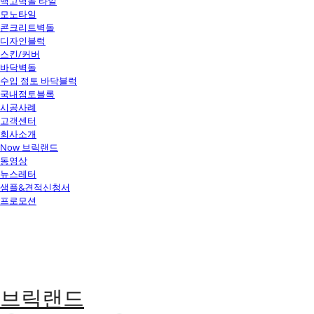
백고벽돌 타일
모노타일
콘크리트벽돌
디자인블럭
스킨/커버
바닥벽돌
수입 점토 바닥블럭
국내점토블록
시공사례
고객센터
회사소개
Now 브릭랜드
동영상
뉴스레터
샘플&견적신청서
프로모션
브릭랜드