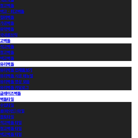
청고벽돌
백고ㆍ회고벽돌
컬러벽돌
가공벽돌
유약벽돌
국내롱브릭
고벽돌
적고벽돌
청고벽돌
백고벽돌
유리벽돌
유리벽돌 전제품보기
유리벽돌 시공 매뉴얼
유리벽돌 영상 모음
유리벽돌 카달로그
글레이즈벽돌
벽돌타일
수입타일
롱(와이드) 타일
점토타일
적고벽돌 타일
청고벽돌 타일
백고벽돌 타일