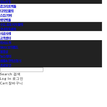
모노타일
콘크리트벽돌
디자인블럭
스킨/커버
바닥벽돌
수입 점토 바닥블럭
국내점토블록
시공사례
고객센터
회사소개
Now 브릭랜드
동영상
뉴스레터
샘플&견적신청서
프로모션
Search
검색
Log In
로그인
Cart
장바구니