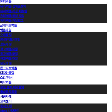
유리벽돌
유리벽돌 전제품보기
유리벽돌 시공 매뉴얼
유리벽돌 영상 모음
유리벽돌 카달로그
글레이즈벽돌
벽돌타일
수입타일
롱(와이드) 타일
점토타일
적고벽돌 타일
청고벽돌 타일
백고벽돌 타일
모노타일
콘크리트벽돌
디자인블럭
스킨/커버
바닥벽돌
수입 점토 바닥블럭
국내점토블록
시공사례
고객센터
회사소개
Now 브릭랜드