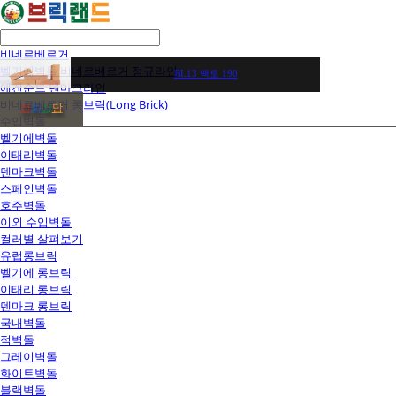
비네르베르거
벨기에벽돌 비네르베르거 정규라인
BL13 백토 190
에겐순드 덴마크라인
비네르베르거 롱브릭(Long Brick)
전
화
상
담
수입벽돌
벨기에벽돌
이태리벽돌
덴마크벽돌
스페인벽돌
호주벽돌
이외 수입벽돌
컬러별 살펴보기
유럽롱브릭
벨기에 롱브릭
이태리 롱브릭
덴마크 롱브릭
국내벽돌
적벽돌
그레이벽돌
화이트벽돌
블랙벽돌