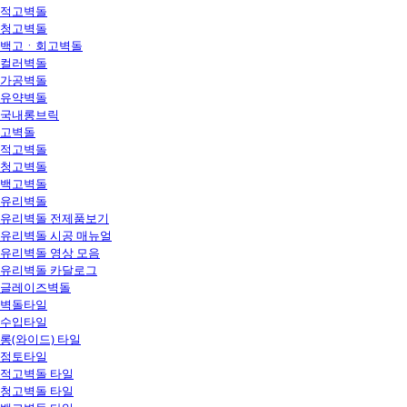
적고벽돌
청고벽돌
백고ㆍ회고벽돌
컬러벽돌
가공벽돌
유약벽돌
국내롱브릭
고벽돌
적고벽돌
청고벽돌
백고벽돌
유리벽돌
유리벽돌 전제품보기
유리벽돌 시공 매뉴얼
유리벽돌 영상 모음
유리벽돌 카달로그
글레이즈벽돌
벽돌타일
수입타일
롱(와이드) 타일
점토타일
적고벽돌 타일
청고벽돌 타일