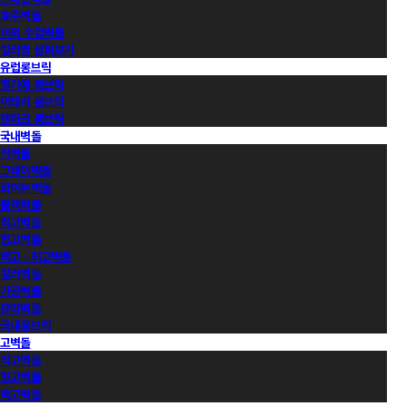
호주벽돌
이외 수입벽돌
컬러별 살펴보기
유럽롱브릭
벨기에 롱브릭
이태리 롱브릭
덴마크 롱브릭
국내벽돌
적벽돌
그레이벽돌
화이트벽돌
블랙벽돌
적고벽돌
청고벽돌
백고ㆍ회고벽돌
컬러벽돌
가공벽돌
유약벽돌
국내롱브릭
고벽돌
적고벽돌
청고벽돌
백고벽돌