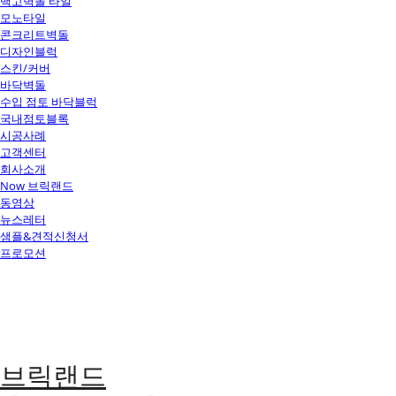
백고벽돌 타일
모노타일
콘크리트벽돌
디자인블럭
스킨/커버
바닥벽돌
수입 점토 바닥블럭
국내점토블록
시공사례
고객센터
회사소개
Now 브릭랜드
동영상
뉴스레터
샘플&견적신청서
프로모션
브릭랜드