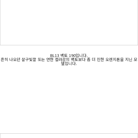
BL13 백토 190입니다.
흔히 나오던 살구빛깔 또는 연한 컬러감의 백토보다 좀 더 진한 오렌지톤을 지닌 모
델입니다.