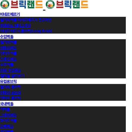
비네르베르거
벨기에벽돌 비네르베르거 정규라인
에겐순드 덴마크라인
비네르베르거 롱브릭(Long Brick)
수입벽돌
벨기에벽돌
이태리벽돌
덴마크벽돌
스페인벽돌
호주벽돌
이외 수입벽돌
컬러별 살펴보기
유럽롱브릭
벨기에 롱브릭
이태리 롱브릭
덴마크 롱브릭
국내벽돌
적벽돌
그레이벽돌
화이트벽돌
블랙벽돌
적고벽돌