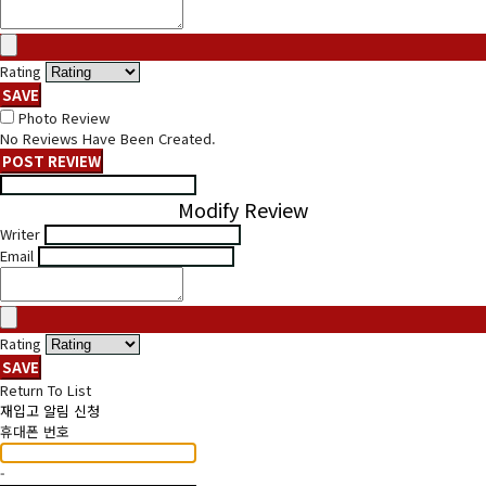
Rating
SAVE
Photo Review
No Reviews Have Been Created.
POST REVIEW
Modify Review
Writer
Email
Rating
SAVE
Return To List
재입고 알림 신청
휴대폰 번호
-