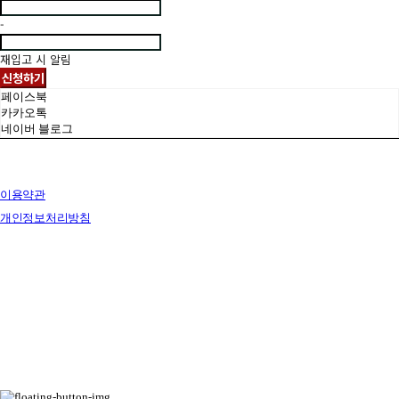
-
재입고 시 알림
신청하기
페이스북
카카오톡
네이버 블로그
이용약관
개인정보처리방침
사업자정보확인
상호: 브릭랜드 | 대표: 유재훈 | 개인정보관리책임자: 유재훈 | 전화: 031-322-4780 | 이메일:
yjh47801@gmail.com
주소: 경기도 용인시 처인구 포곡읍 백옥대로 1828 전시장 | 사업자등록번호:
129-38-77249
| 통
신판매:
없음
| 호스팅제공자: (주)식스샵