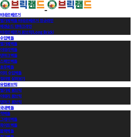
비네르베르거
벨기에벽돌 비네르베르거 정규라인
에겐순드 덴마크라인
비네르베르거 롱브릭(Long Brick)
수입벽돌
벨기에벽돌
이태리벽돌
덴마크벽돌
스페인벽돌
호주벽돌
이외 수입벽돌
컬러별 살펴보기
유럽롱브릭
벨기에 롱브릭
이태리 롱브릭
덴마크 롱브릭
국내벽돌
적벽돌
그레이벽돌
화이트벽돌
블랙벽돌
적고벽돌