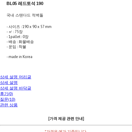
BL05 레드토석 190
국내 스탠다드 적벽돌
- 사이즈 : 190 x 90 x 57 mm
- ㎡ : 75장
- 1pallet : 0장
- 배송 : 화물배송
- 운임 : 착불
- made in Korea
상세 설명 머리글
상세 설명
상세 설명 바닥글
후기(0)
질문(10)
관련 상품
[가격 제공 관련 안내]
*가격은 예가 기준입니다.