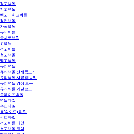
적고벽돌
청고벽돌
백고ㆍ회고벽돌
컬러벽돌
가공벽돌
유약벽돌
국내롱브릭
고벽돌
적고벽돌
청고벽돌
백고벽돌
유리벽돌
유리벽돌 전제품보기
유리벽돌 시공 매뉴얼
유리벽돌 영상 모음
유리벽돌 카달로그
글레이즈벽돌
벽돌타일
수입타일
롱(와이드) 타일
점토타일
적고벽돌 타일
청고벽돌 타일