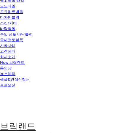
백고벽돌 타일
모노타일
콘크리트벽돌
디자인블럭
스킨/커버
바닥벽돌
수입 점토 바닥블럭
국내점토블록
시공사례
고객센터
회사소개
Now 브릭랜드
동영상
뉴스레터
샘플&견적신청서
프로모션
브릭랜드