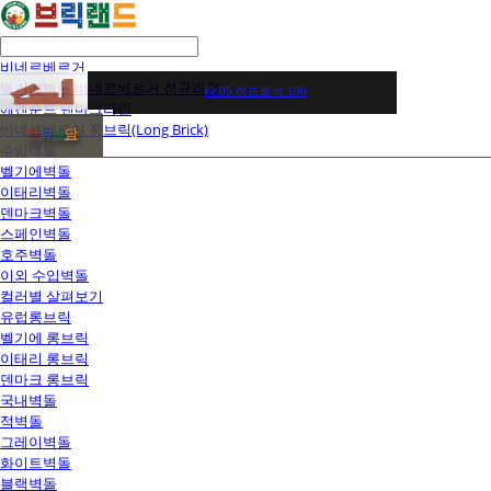
비네르베르거
벨기에벽돌 비네르베르거 정규라인
BL05 레드토석 190
에겐순드 덴마크라인
비네르베르거 롱브릭(Long Brick)
전
화
상
담
수입벽돌
벨기에벽돌
이태리벽돌
덴마크벽돌
스페인벽돌
호주벽돌
이외 수입벽돌
컬러별 살펴보기
유럽롱브릭
벨기에 롱브릭
이태리 롱브릭
덴마크 롱브릭
국내벽돌
적벽돌
그레이벽돌
화이트벽돌
블랙벽돌