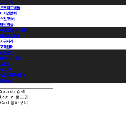
모노타일
콘크리트벽돌
디자인블럭
스킨/커버
바닥벽돌
수입 점토 바닥블럭
국내점토블록
시공사례
고객센터
회사소개
Now 브릭랜드
동영상
뉴스레터
샘플&견적신청서
프로모션
Search
검색
Log In
로그인
Cart
장바구니