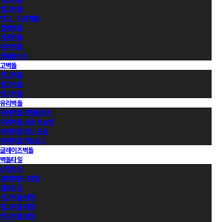
청고벽돌
백고ㆍ회고벽돌
컬러벽돌
가공벽돌
유약벽돌
국내롱브릭
고벽돌
적고벽돌
청고벽돌
백고벽돌
유리벽돌
유리벽돌 전제품보기
유리벽돌 시공 매뉴얼
유리벽돌 영상 모음
유리벽돌 카달로그
글레이즈벽돌
벽돌타일
수입타일
롱(와이드) 타일
점토타일
적고벽돌 타일
청고벽돌 타일
백고벽돌 타일