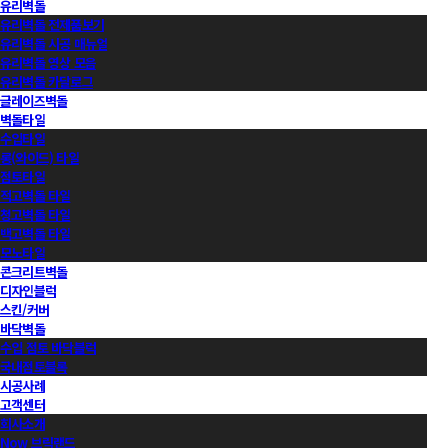
유리벽돌
유리벽돌 전제품보기
유리벽돌 시공 매뉴얼
유리벽돌 영상 모음
유리벽돌 카달로그
글레이즈벽돌
벽돌타일
수입타일
롱(와이드) 타일
점토타일
적고벽돌 타일
청고벽돌 타일
백고벽돌 타일
모노타일
콘크리트벽돌
디자인블럭
스킨/커버
바닥벽돌
수입 점토 바닥블럭
국내점토블록
시공사례
고객센터
회사소개
Now 브릭랜드