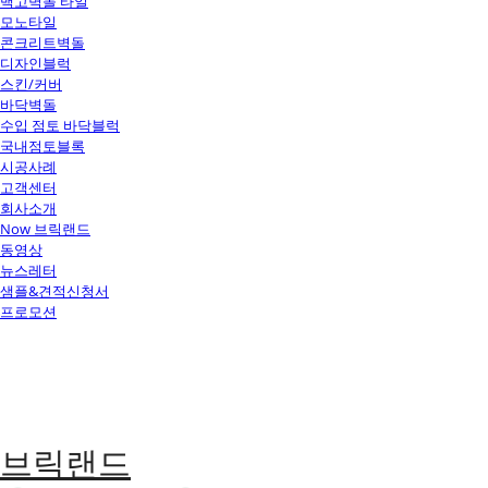
백고벽돌 타일
모노타일
콘크리트벽돌
디자인블럭
스킨/커버
바닥벽돌
수입 점토 바닥블럭
국내점토블록
시공사례
고객센터
회사소개
Now 브릭랜드
동영상
뉴스레터
샘플&견적신청서
프로모션
브릭랜드