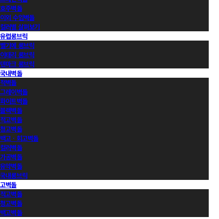
호주벽돌
이외 수입벽돌
컬러별 살펴보기
유럽롱브릭
벨기에 롱브릭
이태리 롱브릭
덴마크 롱브릭
국내벽돌
적벽돌
그레이벽돌
화이트벽돌
블랙벽돌
적고벽돌
청고벽돌
백고ㆍ회고벽돌
컬러벽돌
가공벽돌
유약벽돌
국내롱브릭
고벽돌
적고벽돌
청고벽돌
백고벽돌