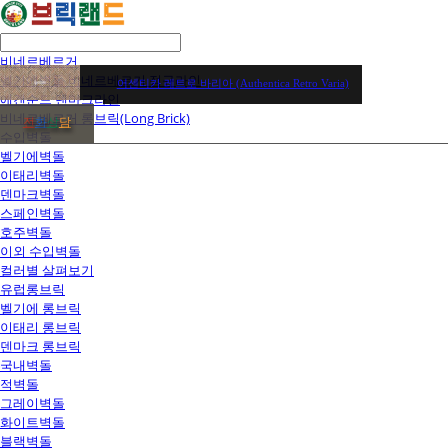
비네르베르거
벨기에벽돌 비네르베르거 정규라인
어센티카 레트로 바리아 (Authentica Retro Varia)
에겐순드 덴마크라인
비네르베르거 롱브릭(Long Brick)
전
화
상
담
수입벽돌
벨기에벽돌
이태리벽돌
덴마크벽돌
스페인벽돌
호주벽돌
이외 수입벽돌
컬러별 살펴보기
유럽롱브릭
벨기에 롱브릭
이태리 롱브릭
덴마크 롱브릭
국내벽돌
적벽돌
그레이벽돌
화이트벽돌
블랙벽돌