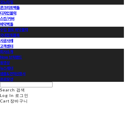
모노타일
콘크리트벽돌
디자인블럭
스킨/커버
바닥벽돌
수입 점토 바닥블럭
국내점토블록
시공사례
고객센터
회사소개
Now 브릭랜드
동영상
뉴스레터
샘플&견적신청서
프로모션
Search
검색
Log In
로그인
Cart
장바구니