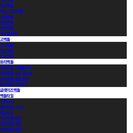
청고벽돌
백고ㆍ회고벽돌
컬러벽돌
가공벽돌
유약벽돌
국내롱브릭
고벽돌
적고벽돌
청고벽돌
백고벽돌
유리벽돌
유리벽돌 전제품보기
유리벽돌 시공 매뉴얼
유리벽돌 영상 모음
유리벽돌 카달로그
글레이즈벽돌
벽돌타일
수입타일
롱(와이드) 타일
점토타일
적고벽돌 타일
청고벽돌 타일
백고벽돌 타일