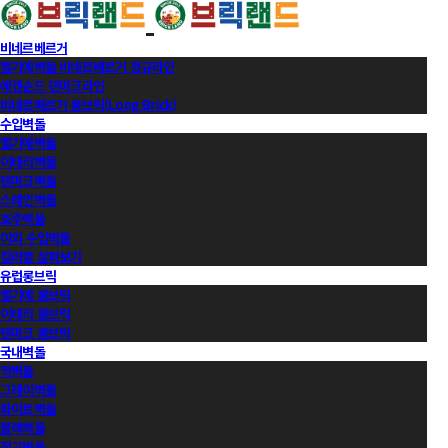
비네르베르거
벨기에벽돌 비네르베르거 정규라인
에겐순드 덴마크라인
비네르베르거 롱브릭(Long Brick)
수입벽돌
벨기에벽돌
이태리벽돌
덴마크벽돌
스페인벽돌
호주벽돌
이외 수입벽돌
컬러별 살펴보기
유럽롱브릭
벨기에 롱브릭
이태리 롱브릭
덴마크 롱브릭
국내벽돌
적벽돌
그레이벽돌
화이트벽돌
블랙벽돌
적고벽돌