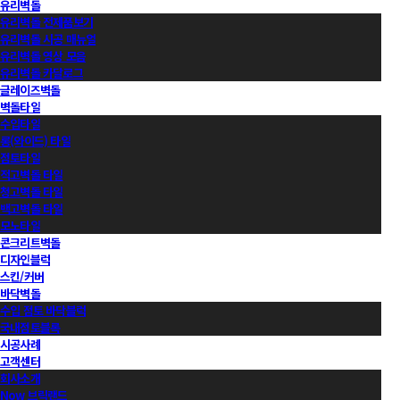
유리벽돌
유리벽돌 전제품보기
유리벽돌 시공 매뉴얼
유리벽돌 영상 모음
유리벽돌 카달로그
글레이즈벽돌
벽돌타일
수입타일
롱(와이드) 타일
점토타일
적고벽돌 타일
청고벽돌 타일
백고벽돌 타일
모노타일
콘크리트벽돌
디자인블럭
스킨/커버
바닥벽돌
수입 점토 바닥블럭
국내점토블록
시공사례
고객센터
회사소개
Now 브릭랜드