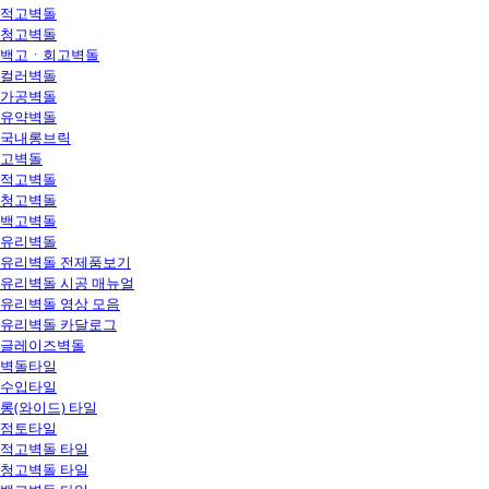
적고벽돌
청고벽돌
백고ㆍ회고벽돌
컬러벽돌
가공벽돌
유약벽돌
국내롱브릭
고벽돌
적고벽돌
청고벽돌
백고벽돌
유리벽돌
유리벽돌 전제품보기
유리벽돌 시공 매뉴얼
유리벽돌 영상 모음
유리벽돌 카달로그
글레이즈벽돌
벽돌타일
수입타일
롱(와이드) 타일
점토타일
적고벽돌 타일
청고벽돌 타일