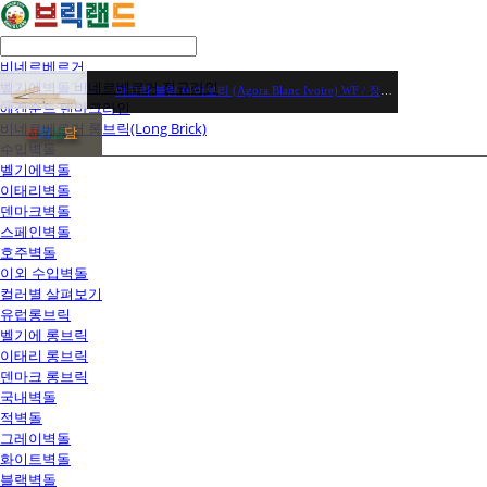
비네르베르거
벨기에벽돌 비네르베르거 정규라인
아고라 블랑 아이보리 (Agora Blanc Ivoire) WF / 장당 2,450원 / 헤베당(71장) 173,950원
에겐순드 덴마크라인
비네르베르거 롱브릭(Long Brick)
전
화
상
담
수입벽돌
벨기에벽돌
이태리벽돌
덴마크벽돌
스페인벽돌
호주벽돌
이외 수입벽돌
컬러별 살펴보기
유럽롱브릭
벨기에 롱브릭
이태리 롱브릭
덴마크 롱브릭
국내벽돌
적벽돌
그레이벽돌
화이트벽돌
블랙벽돌