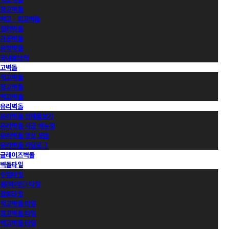
청고벽돌
백고ㆍ회고벽돌
컬러벽돌
가공벽돌
유약벽돌
국내롱브릭
고벽돌
적고벽돌
청고벽돌
백고벽돌
유리벽돌
유리벽돌 전제품보기
유리벽돌 시공 매뉴얼
유리벽돌 영상 모음
유리벽돌 카달로그
글레이즈벽돌
벽돌타일
수입타일
롱(와이드) 타일
점토타일
적고벽돌 타일
청고벽돌 타일
백고벽돌 타일