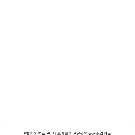
#벨기에벽돌, #비네르베르거, #유럽벽돌, #수입벽돌