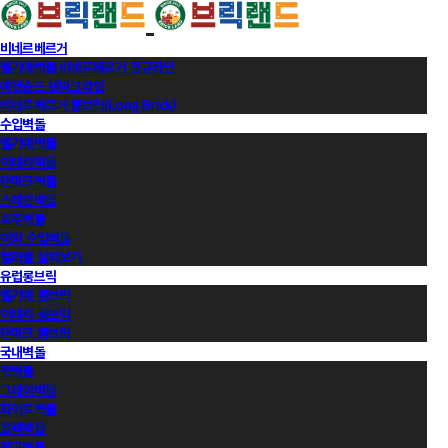
비네르베르거
벨기에벽돌 비네르베르거 정규라인
에겐순드 덴마크라인
비네르베르거 롱브릭(Long Brick)
수입벽돌
벨기에벽돌
이태리벽돌
덴마크벽돌
스페인벽돌
호주벽돌
이외 수입벽돌
컬러별 살펴보기
유럽롱브릭
벨기에 롱브릭
이태리 롱브릭
덴마크 롱브릭
국내벽돌
적벽돌
그레이벽돌
화이트벽돌
블랙벽돌
적고벽돌