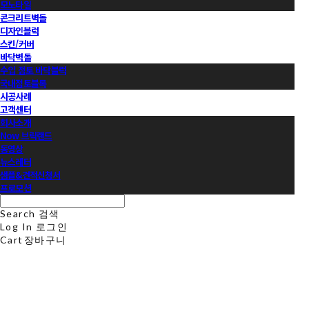
모노타일
콘크리트벽돌
디자인블럭
스킨/커버
바닥벽돌
수입 점토 바닥블럭
국내점토블록
시공사례
고객센터
회사소개
Now 브릭랜드
동영상
뉴스레터
샘플&견적신청서
프로모션
Search
검색
Log In
로그인
Cart
장바구니