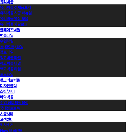
유리벽돌
유리벽돌 전제품보기
유리벽돌 시공 매뉴얼
유리벽돌 영상 모음
유리벽돌 카달로그
글레이즈벽돌
벽돌타일
수입타일
롱(와이드) 타일
점토타일
적고벽돌 타일
청고벽돌 타일
백고벽돌 타일
모노타일
콘크리트벽돌
디자인블럭
스킨/커버
바닥벽돌
수입 점토 바닥블럭
국내점토블록
시공사례
고객센터
회사소개
Now 브릭랜드