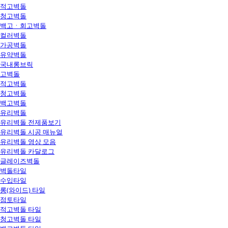
적고벽돌
청고벽돌
백고ㆍ회고벽돌
컬러벽돌
가공벽돌
유약벽돌
국내롱브릭
고벽돌
적고벽돌
청고벽돌
백고벽돌
유리벽돌
유리벽돌 전제품보기
유리벽돌 시공 매뉴얼
유리벽돌 영상 모음
유리벽돌 카달로그
글레이즈벽돌
벽돌타일
수입타일
롱(와이드) 타일
점토타일
적고벽돌 타일
청고벽돌 타일