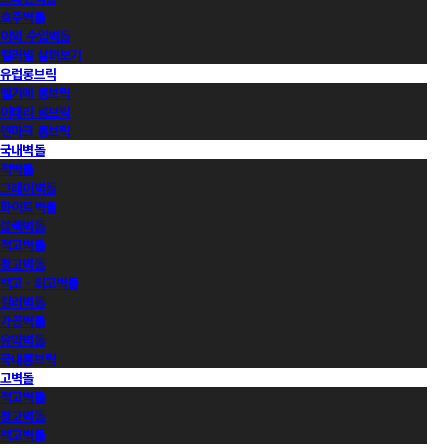
호주벽돌
이외 수입벽돌
컬러별 살펴보기
유럽롱브릭
벨기에 롱브릭
이태리 롱브릭
덴마크 롱브릭
국내벽돌
적벽돌
그레이벽돌
화이트벽돌
블랙벽돌
적고벽돌
청고벽돌
백고ㆍ회고벽돌
컬러벽돌
가공벽돌
유약벽돌
국내롱브릭
고벽돌
적고벽돌
청고벽돌
백고벽돌