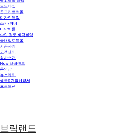
백고벽돌 타일
모노타일
콘크리트벽돌
디자인블럭
스킨/커버
바닥벽돌
수입 점토 바닥블럭
국내점토블록
시공사례
고객센터
회사소개
Now 브릭랜드
동영상
뉴스레터
샘플&견적신청서
프로모션
브릭랜드