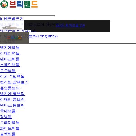
비네르베르거
벨기에벽돌 비네르베르거 정규라인
BL05 회색전돌 290
에겐순드 덴마크라인
비네르베르거 롱브릭(Long Brick)
전
화
상
담
수입벽돌
벨기에벽돌
이태리벽돌
덴마크벽돌
스페인벽돌
호주벽돌
이외 수입벽돌
컬러별 살펴보기
유럽롱브릭
벨기에 롱브릭
이태리 롱브릭
덴마크 롱브릭
국내벽돌
적벽돌
그레이벽돌
화이트벽돌
블랙벽돌