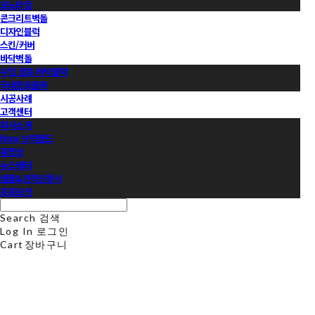
모노타일
콘크리트벽돌
디자인블럭
스킨/커버
바닥벽돌
수입 점토 바닥블럭
국내점토블록
시공사례
고객센터
회사소개
Now 브릭랜드
동영상
뉴스레터
샘플&견적신청서
프로모션
Search
검색
Log In
로그인
Cart
장바구니