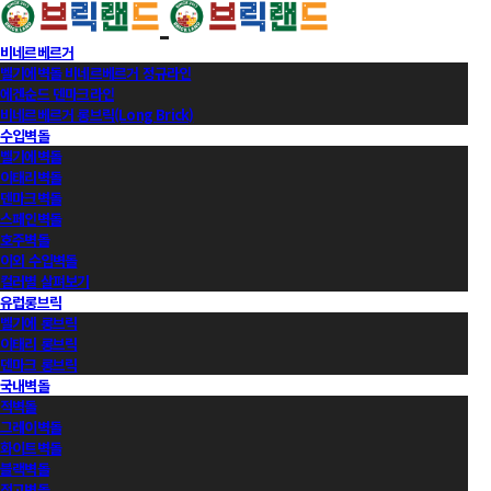
비네르베르거
벨기에벽돌 비네르베르거 정규라인
에겐순드 덴마크라인
비네르베르거 롱브릭(Long Brick)
수입벽돌
벨기에벽돌
이태리벽돌
덴마크벽돌
스페인벽돌
호주벽돌
이외 수입벽돌
컬러별 살펴보기
유럽롱브릭
벨기에 롱브릭
이태리 롱브릭
덴마크 롱브릭
국내벽돌
적벽돌
그레이벽돌
화이트벽돌
블랙벽돌
적고벽돌