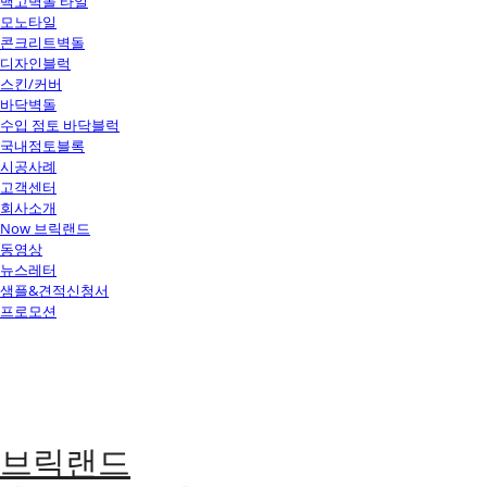
백고벽돌 타일
모노타일
콘크리트벽돌
디자인블럭
스킨/커버
바닥벽돌
수입 점토 바닥블럭
국내점토블록
시공사례
고객센터
회사소개
Now 브릭랜드
동영상
뉴스레터
샘플&견적신청서
프로모션
브릭랜드