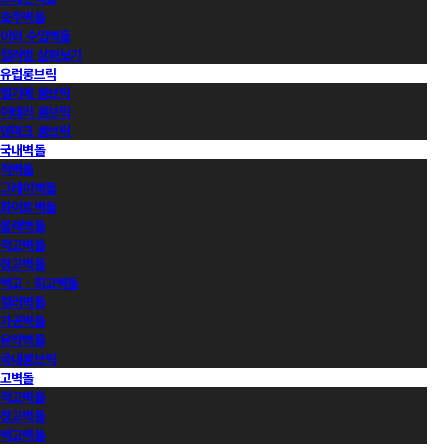
호주벽돌
이외 수입벽돌
컬러별 살펴보기
유럽롱브릭
벨기에 롱브릭
이태리 롱브릭
덴마크 롱브릭
국내벽돌
적벽돌
그레이벽돌
화이트벽돌
블랙벽돌
적고벽돌
청고벽돌
백고ㆍ회고벽돌
컬러벽돌
가공벽돌
유약벽돌
국내롱브릭
고벽돌
적고벽돌
청고벽돌
백고벽돌