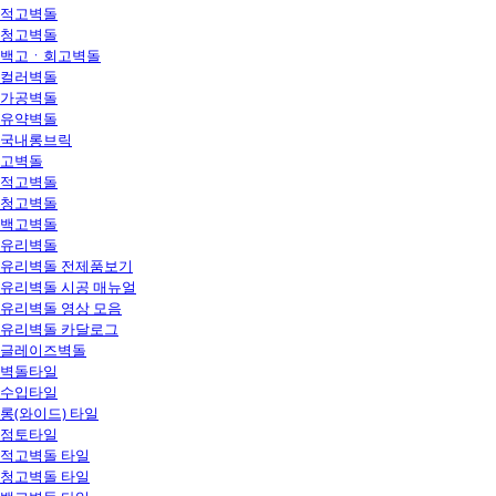
적고벽돌
청고벽돌
백고ㆍ회고벽돌
컬러벽돌
가공벽돌
유약벽돌
국내롱브릭
고벽돌
적고벽돌
청고벽돌
백고벽돌
유리벽돌
유리벽돌 전제품보기
유리벽돌 시공 매뉴얼
유리벽돌 영상 모음
유리벽돌 카달로그
글레이즈벽돌
벽돌타일
수입타일
롱(와이드) 타일
점토타일
적고벽돌 타일
청고벽돌 타일