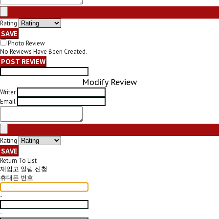
Rating
SAVE
Photo Review
No Reviews Have Been Created.
POST REVIEW
Modify Review
Writer
Email
Rating
SAVE
Return To List
재입고 알림 신청
휴대폰 번호
-
-