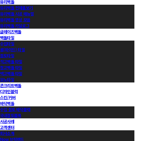
유리벽돌
유리벽돌 전제품보기
유리벽돌 시공 매뉴얼
유리벽돌 영상 모음
유리벽돌 카달로그
글레이즈벽돌
벽돌타일
수입타일
롱(와이드) 타일
점토타일
적고벽돌 타일
청고벽돌 타일
백고벽돌 타일
모노타일
콘크리트벽돌
디자인블럭
스킨/커버
바닥벽돌
수입 점토 바닥블럭
국내점토블록
시공사례
고객센터
회사소개
Now 브릭랜드