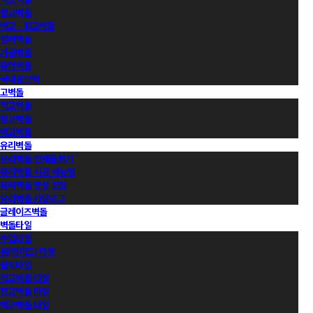
청고벽돌
백고ㆍ회고벽돌
컬러벽돌
가공벽돌
유약벽돌
국내롱브릭
고벽돌
적고벽돌
청고벽돌
백고벽돌
유리벽돌
유리벽돌 전제품보기
유리벽돌 시공 매뉴얼
유리벽돌 영상 모음
유리벽돌 카달로그
글레이즈벽돌
벽돌타일
수입타일
롱(와이드) 타일
점토타일
적고벽돌 타일
청고벽돌 타일
백고벽돌 타일