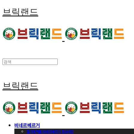
브릭랜드
브릭랜드
비네르베르거
벨기에벽돌 비네르베르거 정규라인