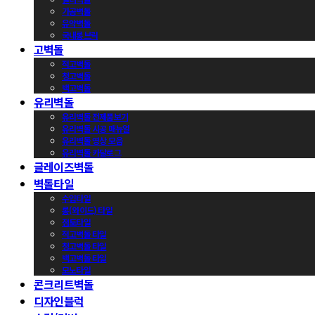
가공벽돌
유약벽돌
국내롱브릭
고벽돌
적고벽돌
청고벽돌
백고벽돌
유리벽돌
유리벽돌 전제품보기
유리벽돌 시공 매뉴얼
유리벽돌 영상 모음
유리벽돌 카달로그
글레이즈벽돌
벽돌타일
수입타일
롱(와이드) 타일
점토타일
적고벽돌 타일
청고벽돌 타일
백고벽돌 타일
모노타일
콘크리트벽돌
디자인블럭