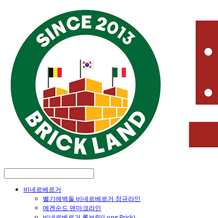
비네르베르거
벨기에벽돌 비네르베르거 정규라인
에겐순드 덴마크라인
비네르베르거 롱브릭(Long Brick)