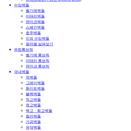
수입벽돌
벨기에벽돌
이태리벽돌
덴마크벽돌
스페인벽돌
호주벽돌
이외 수입벽돌
컬러별 살펴보기
유럽롱브릭
벨기에 롱브릭
이태리 롱브릭
덴마크 롱브릭
국내벽돌
적벽돌
그레이벽돌
화이트벽돌
블랙벽돌
적고벽돌
청고벽돌
백고ㆍ회고벽돌
컬러벽돌
가공벽돌
유약벽돌