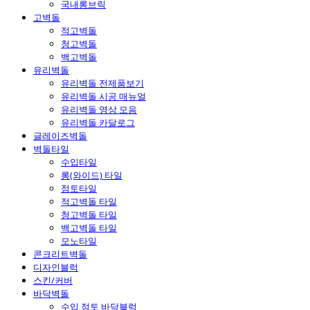
국내롱브릭
고벽돌
적고벽돌
청고벽돌
백고벽돌
유리벽돌
유리벽돌 전제품보기
유리벽돌 시공 매뉴얼
유리벽돌 영상 모음
유리벽돌 카달로그
글레이즈벽돌
벽돌타일
수입타일
롱(와이드) 타일
점토타일
적고벽돌 타일
청고벽돌 타일
백고벽돌 타일
모노타일
콘크리트벽돌
디자인블럭
스킨/커버
바닥벽돌
수입 점토 바닥블럭