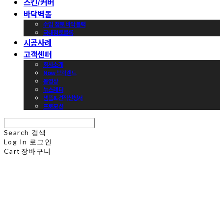
스킨/커버
바닥벽돌
수입 점토 바닥블럭
국내점토블록
시공사례
고객센터
회사소개
Now 브릭랜드
동영상
뉴스레터
샘플&견적신청서
프로모션
Search
검색
Log In
로그인
Cart
장바구니