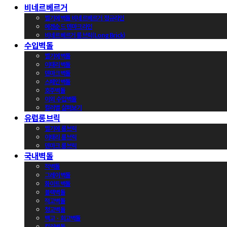
비네르베르거
벨기에벽돌 비네르베르거 정규라인
에겐순드 덴마크라인
비네르베르거 롱브릭(Long Brick)
수입벽돌
벨기에벽돌
이태리벽돌
덴마크벽돌
스페인벽돌
호주벽돌
이외 수입벽돌
컬러별 살펴보기
유럽롱브릭
벨기에 롱브릭
이태리 롱브릭
덴마크 롱브릭
국내벽돌
적벽돌
그레이벽돌
화이트벽돌
블랙벽돌
적고벽돌
청고벽돌
백고ㆍ회고벽돌
컬러벽돌