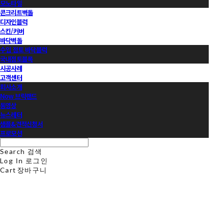
모노타일
콘크리트벽돌
디자인블럭
스킨/커버
바닥벽돌
수입 점토 바닥블럭
국내점토블록
시공사례
고객센터
회사소개
Now 브릭랜드
동영상
뉴스레터
샘플&견적신청서
프로모션
Search
검색
Log In
로그인
Cart
장바구니