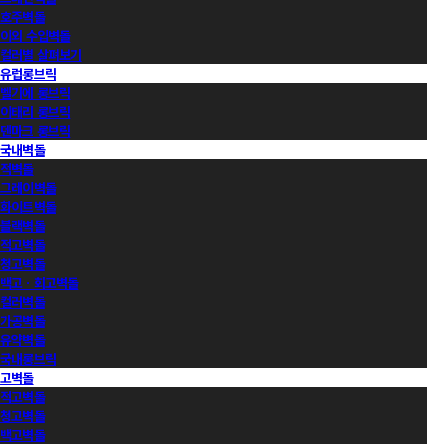
호주벽돌
이외 수입벽돌
컬러별 살펴보기
유럽롱브릭
벨기에 롱브릭
이태리 롱브릭
덴마크 롱브릭
국내벽돌
적벽돌
그레이벽돌
화이트벽돌
블랙벽돌
적고벽돌
청고벽돌
백고ㆍ회고벽돌
컬러벽돌
가공벽돌
유약벽돌
국내롱브릭
고벽돌
적고벽돌
청고벽돌
백고벽돌