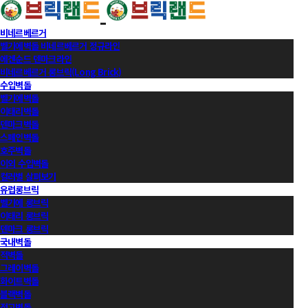
비네르베르거
벨기에벽돌 비네르베르거 정규라인
에겐순드 덴마크라인
비네르베르거 롱브릭(Long Brick)
수입벽돌
벨기에벽돌
이태리벽돌
덴마크벽돌
스페인벽돌
호주벽돌
이외 수입벽돌
컬러별 살펴보기
유럽롱브릭
벨기에 롱브릭
이태리 롱브릭
덴마크 롱브릭
국내벽돌
적벽돌
그레이벽돌
화이트벽돌
블랙벽돌
적고벽돌