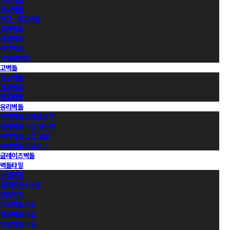
청고벽돌
백고ㆍ회고벽돌
컬러벽돌
가공벽돌
유약벽돌
국내롱브릭
고벽돌
적고벽돌
청고벽돌
백고벽돌
유리벽돌
유리벽돌 전제품보기
유리벽돌 시공 매뉴얼
유리벽돌 영상 모음
유리벽돌 카달로그
글레이즈벽돌
벽돌타일
수입타일
롱(와이드) 타일
점토타일
적고벽돌 타일
청고벽돌 타일
백고벽돌 타일