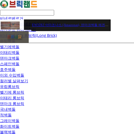
비네르베르거
벨기에벽돌 비네르베르거 정규라인
EW3282 아마조나스 (Amazonas), 덴마크벽돌 에겐순드브릭
에겐순드 덴마크라인
비네르베르거 롱브릭(Long Brick)
전
화
상
담
수입벽돌
벨기에벽돌
이태리벽돌
덴마크벽돌
스페인벽돌
호주벽돌
이외 수입벽돌
컬러별 살펴보기
유럽롱브릭
벨기에 롱브릭
이태리 롱브릭
덴마크 롱브릭
국내벽돌
적벽돌
그레이벽돌
화이트벽돌
블랙벽돌