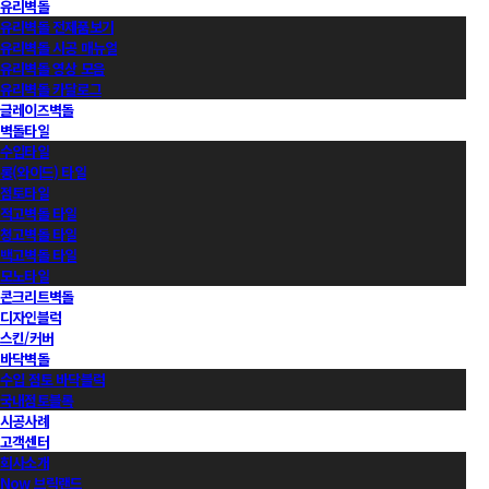
유리벽돌
유리벽돌 전제품보기
유리벽돌 시공 매뉴얼
유리벽돌 영상 모음
유리벽돌 카달로그
글레이즈벽돌
벽돌타일
수입타일
롱(와이드) 타일
점토타일
적고벽돌 타일
청고벽돌 타일
백고벽돌 타일
모노타일
콘크리트벽돌
디자인블럭
스킨/커버
바닥벽돌
수입 점토 바닥블럭
국내점토블록
시공사례
고객센터
회사소개
Now 브릭랜드