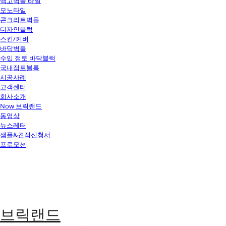
백고벽돌 타일
모노타일
콘크리트벽돌
디자인블럭
스킨/커버
바닥벽돌
수입 점토 바닥블럭
국내점토블록
시공사례
고객센터
회사소개
Now 브릭랜드
동영상
뉴스레터
샘플&견적신청서
프로모션
브릭랜드