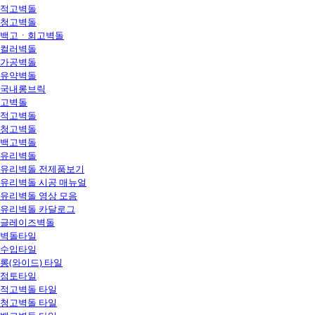
적고벽돌
청고벽돌
백고ㆍ회고벽돌
컬러벽돌
가공벽돌
유약벽돌
국내롱브릭
고벽돌
적고벽돌
청고벽돌
백고벽돌
유리벽돌
유리벽돌 전제품보기
유리벽돌 시공 매뉴얼
유리벽돌 영상 모음
유리벽돌 카달로그
글레이즈벽돌
벽돌타일
수입타일
롱(와이드) 타일
점토타일
적고벽돌 타일
청고벽돌 타일