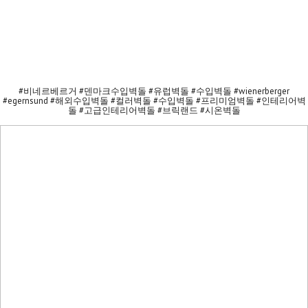
#비네르베르거 #덴마크수입벽돌 #유럽벽돌 #수입벽돌 #wienerberger
#egernsund #해외수입벽돌 #컬러벽돌 #수입벽돌 #프리미엄벽돌 #인테리어벽
돌 #고급인테리어벽돌 #브릭랜드 #시온벽돌