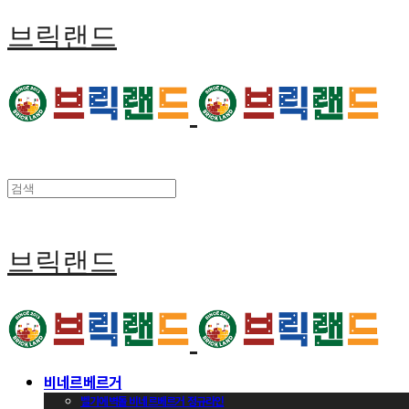
브릭랜드
브릭랜드
비네르베르거
벨기에벽돌 비네르베르거 정규라인