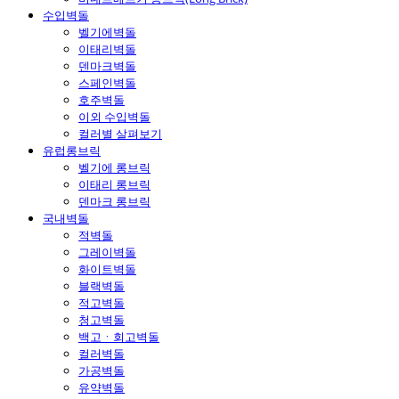
수입벽돌
벨기에벽돌
이태리벽돌
덴마크벽돌
스페인벽돌
호주벽돌
이외 수입벽돌
컬러별 살펴보기
유럽롱브릭
벨기에 롱브릭
이태리 롱브릭
덴마크 롱브릭
국내벽돌
적벽돌
그레이벽돌
화이트벽돌
블랙벽돌
적고벽돌
청고벽돌
백고ㆍ회고벽돌
컬러벽돌
가공벽돌
유약벽돌