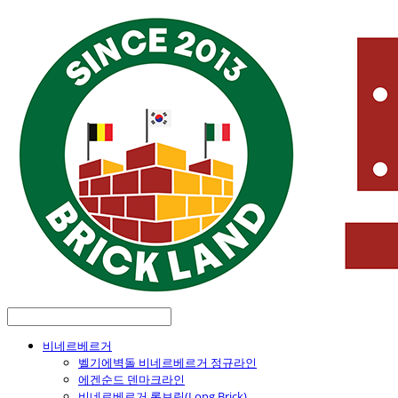
비네르베르거
벨기에벽돌 비네르베르거 정규라인
에겐순드 덴마크라인
비네르베르거 롱브릭(Long Brick)