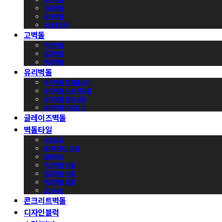
가공벽돌
유약벽돌
국내롱브릭
고벽돌
적고벽돌
청고벽돌
백고벽돌
유리벽돌
유리벽돌 전제품보기
유리벽돌 시공 매뉴얼
유리벽돌 영상 모음
유리벽돌 카달로그
글레이즈벽돌
벽돌타일
수입타일
롱(와이드) 타일
점토타일
적고벽돌 타일
청고벽돌 타일
백고벽돌 타일
모노타일
콘크리트벽돌
디자인블럭