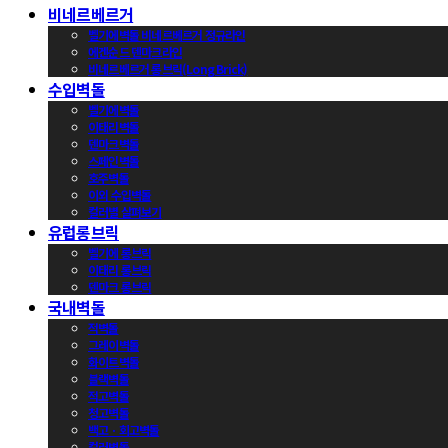
비네르베르거
벨기에벽돌 비네르베르거 정규라인
에겐순드 덴마크라인
비네르베르거 롱브릭(Long Brick)
수입벽돌
벨기에벽돌
이태리벽돌
덴마크벽돌
스페인벽돌
호주벽돌
이외 수입벽돌
컬러별 살펴보기
유럽롱브릭
벨기에 롱브릭
이태리 롱브릭
덴마크 롱브릭
국내벽돌
적벽돌
그레이벽돌
화이트벽돌
블랙벽돌
적고벽돌
청고벽돌
백고ㆍ회고벽돌
컬러벽돌