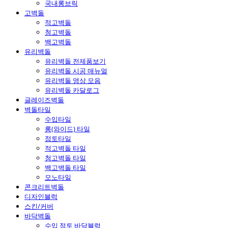
국내롱브릭
고벽돌
적고벽돌
청고벽돌
백고벽돌
유리벽돌
유리벽돌 전제품보기
유리벽돌 시공 매뉴얼
유리벽돌 영상 모음
유리벽돌 카달로그
글레이즈벽돌
벽돌타일
수입타일
롱(와이드) 타일
점토타일
적고벽돌 타일
청고벽돌 타일
백고벽돌 타일
모노타일
콘크리트벽돌
디자인블럭
스킨/커버
바닥벽돌
수입 점토 바닥블럭