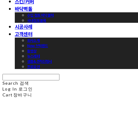
스킨/커버
바닥벽돌
수입 점토 바닥블럭
국내점토블록
시공사례
고객센터
회사소개
Now 브릭랜드
동영상
뉴스레터
샘플&견적신청서
프로모션
Search
검색
Log In
로그인
Cart
장바구니