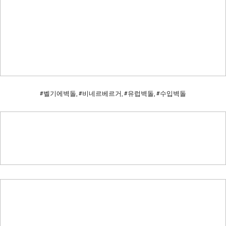
#벨기에벽돌, #비네르베르거, #유럽벽돌, #수입벽돌