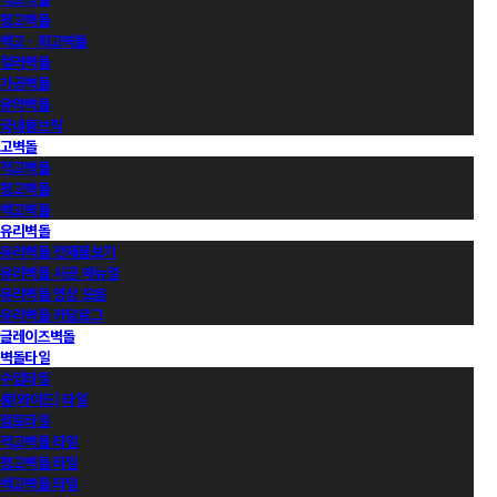
청고벽돌
백고ㆍ회고벽돌
컬러벽돌
가공벽돌
유약벽돌
국내롱브릭
고벽돌
적고벽돌
청고벽돌
백고벽돌
유리벽돌
유리벽돌 전제품보기
유리벽돌 시공 매뉴얼
유리벽돌 영상 모음
유리벽돌 카달로그
글레이즈벽돌
벽돌타일
수입타일
롱(와이드) 타일
점토타일
적고벽돌 타일
청고벽돌 타일
백고벽돌 타일