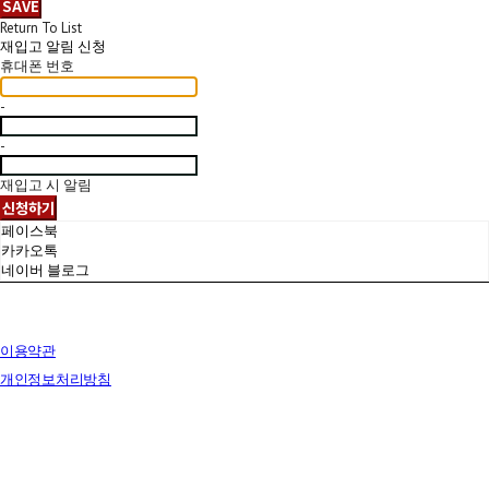
SAVE
Return To List
재입고 알림 신청
휴대폰 번호
-
-
재입고 시 알림
신청하기
페이스북
카카오톡
네이버 블로그
이용약관
개인정보처리방침
사업자정보확인
상호: 브릭랜드 | 대표: 유재훈 | 개인정보관리책임자: 유재훈 | 전화: 031-322-4780 | 이메일:
yjh47801@gmail.com
주소: 경기도 용인시 처인구 포곡읍 백옥대로 1828 전시장 | 사업자등록번호:
129-38-77249
| 통