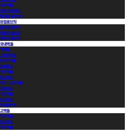
호주벽돌
이외 수입벽돌
컬러별 살펴보기
유럽롱브릭
벨기에 롱브릭
이태리 롱브릭
덴마크 롱브릭
국내벽돌
적벽돌
그레이벽돌
화이트벽돌
블랙벽돌
적고벽돌
청고벽돌
백고ㆍ회고벽돌
컬러벽돌
가공벽돌
유약벽돌
국내롱브릭
고벽돌
적고벽돌
청고벽돌
백고벽돌