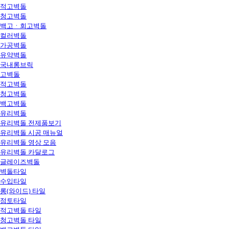
적고벽돌
청고벽돌
백고ㆍ회고벽돌
컬러벽돌
가공벽돌
유약벽돌
국내롱브릭
고벽돌
적고벽돌
청고벽돌
백고벽돌
유리벽돌
유리벽돌 전제품보기
유리벽돌 시공 매뉴얼
유리벽돌 영상 모음
유리벽돌 카달로그
글레이즈벽돌
벽돌타일
수입타일
롱(와이드) 타일
점토타일
적고벽돌 타일
청고벽돌 타일