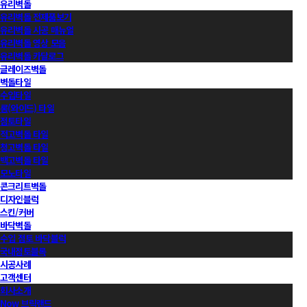
유리벽돌
유리벽돌 전제품보기
유리벽돌 시공 매뉴얼
유리벽돌 영상 모음
유리벽돌 카달로그
글레이즈벽돌
벽돌타일
수입타일
롱(와이드) 타일
점토타일
적고벽돌 타일
청고벽돌 타일
백고벽돌 타일
모노타일
콘크리트벽돌
디자인블럭
스킨/커버
바닥벽돌
수입 점토 바닥블럭
국내점토블록
시공사례
고객센터
회사소개
Now 브릭랜드