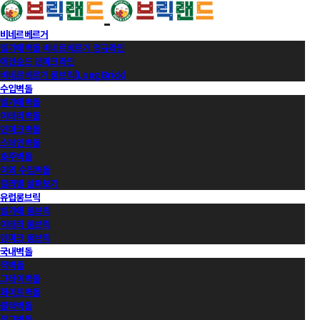
비네르베르거
벨기에벽돌 비네르베르거 정규라인
에겐순드 덴마크라인
비네르베르거 롱브릭(Long Brick)
수입벽돌
벨기에벽돌
이태리벽돌
덴마크벽돌
스페인벽돌
호주벽돌
이외 수입벽돌
컬러별 살펴보기
유럽롱브릭
벨기에 롱브릭
이태리 롱브릭
덴마크 롱브릭
국내벽돌
적벽돌
그레이벽돌
화이트벽돌
블랙벽돌
적고벽돌