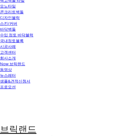
백고벽돌 타일
모노타일
콘크리트벽돌
디자인블럭
스킨/커버
바닥벽돌
수입 점토 바닥블럭
국내점토블록
시공사례
고객센터
회사소개
Now 브릭랜드
동영상
뉴스레터
샘플&견적신청서
프로모션
브릭랜드