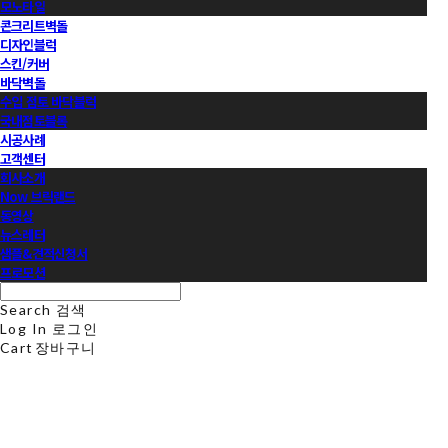
모노타일
콘크리트벽돌
디자인블럭
스킨/커버
바닥벽돌
수입 점토 바닥블럭
국내점토블록
시공사례
고객센터
회사소개
Now 브릭랜드
동영상
뉴스레터
샘플&견적신청서
프로모션
Search
검색
Log In
로그인
Cart
장바구니