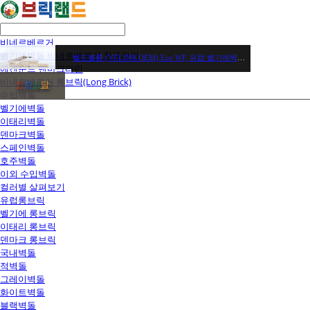
비네르베르거
벨기에벽돌 비네르베르거 정규라인
벨드블룸 (VELDBLOEM) Eco WF, 유럽 벨기에벽돌 / 장당 1,600원 / 헤베당(71장) 113,600원
에겐순드 덴마크라인
비네르베르거 롱브릭(Long Brick)
전
화
상
담
수입벽돌
벨기에벽돌
이태리벽돌
덴마크벽돌
스페인벽돌
호주벽돌
이외 수입벽돌
컬러별 살펴보기
유럽롱브릭
벨기에 롱브릭
이태리 롱브릭
덴마크 롱브릭
국내벽돌
적벽돌
그레이벽돌
화이트벽돌
블랙벽돌