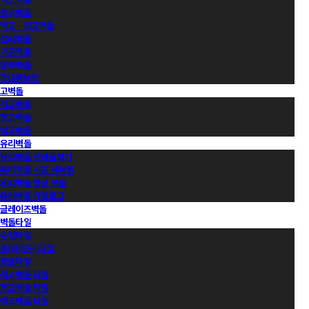
청고벽돌
백고ㆍ회고벽돌
컬러벽돌
가공벽돌
유약벽돌
국내롱브릭
고벽돌
적고벽돌
청고벽돌
백고벽돌
유리벽돌
유리벽돌 전제품보기
유리벽돌 시공 매뉴얼
유리벽돌 영상 모음
유리벽돌 카달로그
글레이즈벽돌
벽돌타일
수입타일
롱(와이드) 타일
점토타일
적고벽돌 타일
청고벽돌 타일
백고벽돌 타일