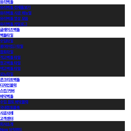
유리벽돌
유리벽돌 전제품보기
유리벽돌 시공 매뉴얼
유리벽돌 영상 모음
유리벽돌 카달로그
글레이즈벽돌
벽돌타일
수입타일
롱(와이드) 타일
점토타일
적고벽돌 타일
청고벽돌 타일
백고벽돌 타일
모노타일
콘크리트벽돌
디자인블럭
스킨/커버
바닥벽돌
수입 점토 바닥블럭
국내점토블록
시공사례
고객센터
회사소개
Now 브릭랜드