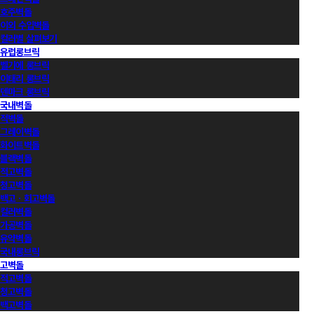
호주벽돌
이외 수입벽돌
컬러별 살펴보기
유럽롱브릭
벨기에 롱브릭
이태리 롱브릭
덴마크 롱브릭
국내벽돌
적벽돌
그레이벽돌
화이트벽돌
블랙벽돌
적고벽돌
청고벽돌
백고ㆍ회고벽돌
컬러벽돌
가공벽돌
유약벽돌
국내롱브릭
고벽돌
적고벽돌
청고벽돌
백고벽돌