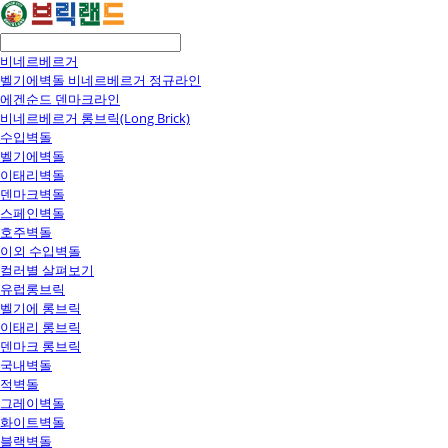
비네르베르거
벨기에벽돌 비네르베르거 정규라인
에겐순드 덴마크라인
비네르베르거 롱브릭(Long Brick)
수입벽돌
벨기에벽돌
이태리벽돌
덴마크벽돌
스페인벽돌
호주벽돌
이외 수입벽돌
컬러별 살펴보기
유럽롱브릭
벨기에 롱브릭
이태리 롱브릭
덴마크 롱브릭
국내벽돌
적벽돌
그레이벽돌
화이트벽돌
블랙벽돌