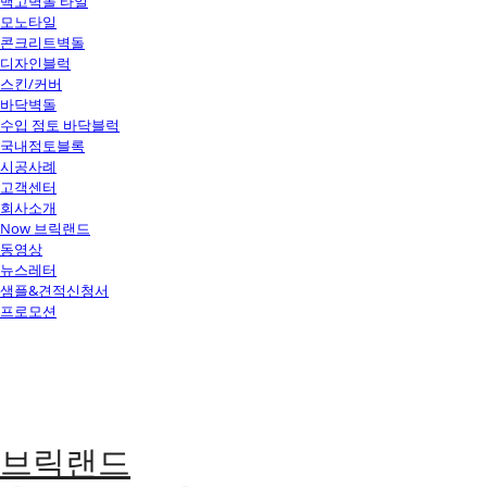
백고벽돌 타일
모노타일
콘크리트벽돌
디자인블럭
스킨/커버
바닥벽돌
수입 점토 바닥블럭
국내점토블록
시공사례
고객센터
회사소개
Now 브릭랜드
동영상
뉴스레터
샘플&견적신청서
프로모션
브릭랜드