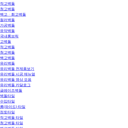
적고벽돌
청고벽돌
백고ㆍ회고벽돌
컬러벽돌
가공벽돌
유약벽돌
국내롱브릭
고벽돌
적고벽돌
청고벽돌
백고벽돌
유리벽돌
유리벽돌 전제품보기
유리벽돌 시공 매뉴얼
유리벽돌 영상 모음
유리벽돌 카달로그
글레이즈벽돌
벽돌타일
수입타일
롱(와이드) 타일
점토타일
적고벽돌 타일
청고벽돌 타일