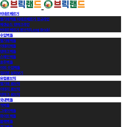
비네르베르거
벨기에벽돌 비네르베르거 정규라인
에겐순드 덴마크라인
비네르베르거 롱브릭(Long Brick)
수입벽돌
벨기에벽돌
이태리벽돌
덴마크벽돌
스페인벽돌
호주벽돌
이외 수입벽돌
컬러별 살펴보기
유럽롱브릭
벨기에 롱브릭
이태리 롱브릭
덴마크 롱브릭
국내벽돌
적벽돌
그레이벽돌
화이트벽돌
블랙벽돌
적고벽돌