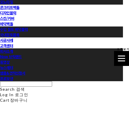
모노타일
콘크리트벽돌
디자인블럭
스킨/커버
바닥벽돌
수입 점토 바닥블럭
국내점토블록
시공사례
고객센터
모 두 보 기
회사소개
Now 브릭랜드
동영상
뉴스레터
샘플&견적신청서
프로모션
Search
검색
Log In
로그인
Cart
장바구니