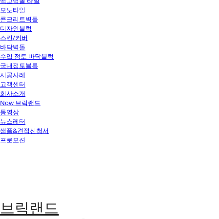
백고벽돌 타일
모노타일
콘크리트벽돌
디자인블럭
스킨/커버
바닥벽돌
수입 점토 바닥블럭
국내점토블록
시공사례
고객센터
회사소개
Now 브릭랜드
동영상
뉴스레터
샘플&견적신청서
프로모션
브릭랜드