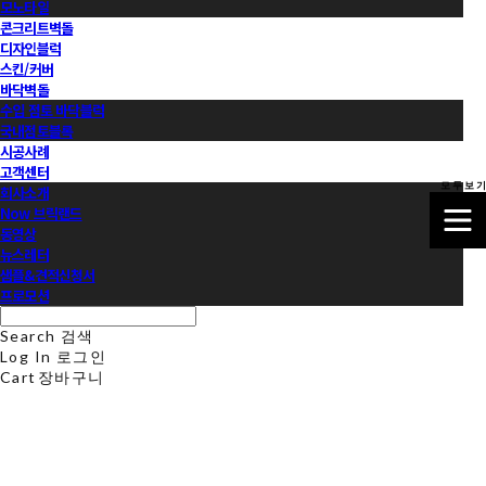
모노타일
콘크리트벽돌
디자인블럭
스킨/커버
바닥벽돌
수입 점토 바닥블럭
국내점토블록
시공사례
고객센터
모 두 보 기
회사소개
Now 브릭랜드
동영상
뉴스레터
샘플&견적신청서
프로모션
Search
검색
Log In
로그인
Cart
장바구니