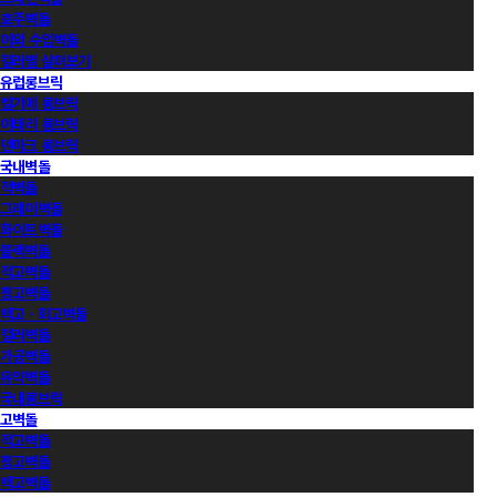
호주벽돌
이외 수입벽돌
컬러별 살펴보기
유럽롱브릭
벨기에 롱브릭
이태리 롱브릭
덴마크 롱브릭
국내벽돌
적벽돌
그레이벽돌
화이트벽돌
블랙벽돌
적고벽돌
청고벽돌
백고ㆍ회고벽돌
컬러벽돌
가공벽돌
유약벽돌
국내롱브릭
고벽돌
적고벽돌
청고벽돌
백고벽돌