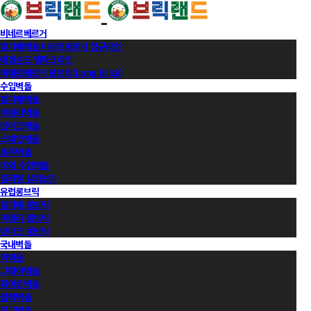
비네르베르거
벨기에벽돌 비네르베르거 정규라인
에겐순드 덴마크라인
비네르베르거 롱브릭(Long Brick)
수입벽돌
벨기에벽돌
이태리벽돌
덴마크벽돌
스페인벽돌
호주벽돌
이외 수입벽돌
컬러별 살펴보기
유럽롱브릭
벨기에 롱브릭
이태리 롱브릭
덴마크 롱브릭
국내벽돌
적벽돌
그레이벽돌
화이트벽돌
블랙벽돌
적고벽돌