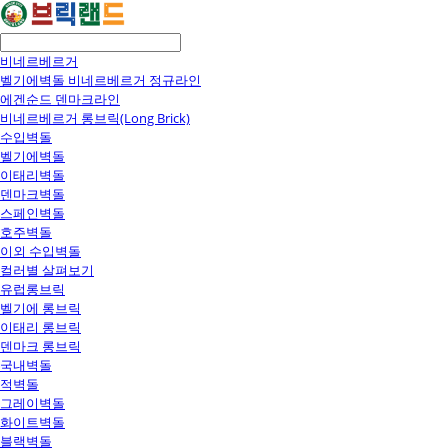
비네르베르거
벨기에벽돌 비네르베르거 정규라인
에겐순드 덴마크라인
비네르베르거 롱브릭(Long Brick)
수입벽돌
벨기에벽돌
이태리벽돌
덴마크벽돌
스페인벽돌
호주벽돌
이외 수입벽돌
컬러별 살펴보기
유럽롱브릭
벨기에 롱브릭
이태리 롱브릭
덴마크 롱브릭
국내벽돌
적벽돌
그레이벽돌
화이트벽돌
블랙벽돌