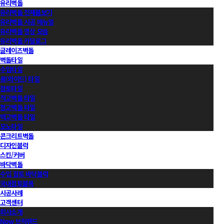
유리벽돌
유리벽돌 전제품보기
유리벽돌 시공 매뉴얼
유리벽돌 영상 모음
유리벽돌 카달로그
글레이즈벽돌
벽돌타일
수입타일
롱(와이드) 타일
점토타일
적고벽돌 타일
청고벽돌 타일
백고벽돌 타일
모노타일
콘크리트벽돌
디자인블럭
스킨/커버
바닥벽돌
수입 점토 바닥블럭
국내점토블록
시공사례
고객센터
회사소개
Now 브릭랜드