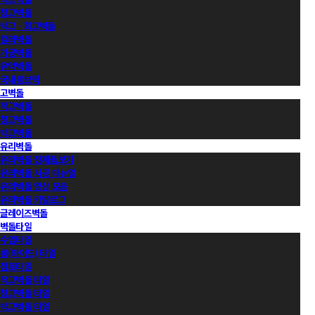
청고벽돌
백고ㆍ회고벽돌
컬러벽돌
가공벽돌
유약벽돌
국내롱브릭
고벽돌
적고벽돌
청고벽돌
백고벽돌
유리벽돌
유리벽돌 전제품보기
유리벽돌 시공 매뉴얼
유리벽돌 영상 모음
유리벽돌 카달로그
글레이즈벽돌
벽돌타일
수입타일
롱(와이드) 타일
점토타일
적고벽돌 타일
청고벽돌 타일
백고벽돌 타일