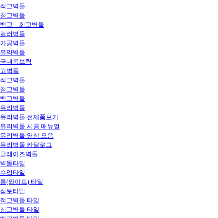
적고벽돌
청고벽돌
백고ㆍ회고벽돌
컬러벽돌
가공벽돌
유약벽돌
국내롱브릭
고벽돌
적고벽돌
청고벽돌
백고벽돌
유리벽돌
유리벽돌 전제품보기
유리벽돌 시공 매뉴얼
유리벽돌 영상 모음
유리벽돌 카달로그
글레이즈벽돌
벽돌타일
수입타일
롱(와이드) 타일
점토타일
적고벽돌 타일
청고벽돌 타일