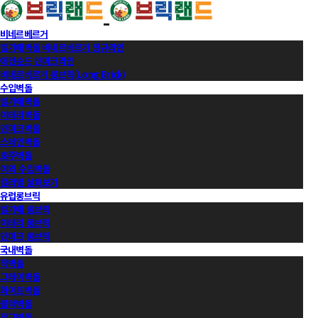
비네르베르거
벨기에벽돌 비네르베르거 정규라인
에겐순드 덴마크라인
비네르베르거 롱브릭(Long Brick)
수입벽돌
벨기에벽돌
이태리벽돌
덴마크벽돌
스페인벽돌
호주벽돌
이외 수입벽돌
컬러별 살펴보기
유럽롱브릭
벨기에 롱브릭
이태리 롱브릭
덴마크 롱브릭
국내벽돌
적벽돌
그레이벽돌
화이트벽돌
블랙벽돌
적고벽돌