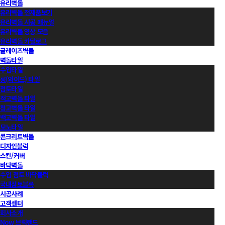
유리벽돌
유리벽돌 전제품보기
유리벽돌 시공 매뉴얼
유리벽돌 영상 모음
유리벽돌 카달로그
글레이즈벽돌
벽돌타일
수입타일
롱(와이드) 타일
점토타일
적고벽돌 타일
청고벽돌 타일
백고벽돌 타일
모노타일
콘크리트벽돌
디자인블럭
스킨/커버
바닥벽돌
수입 점토 바닥블럭
국내점토블록
시공사례
고객센터
회사소개
Now 브릭랜드