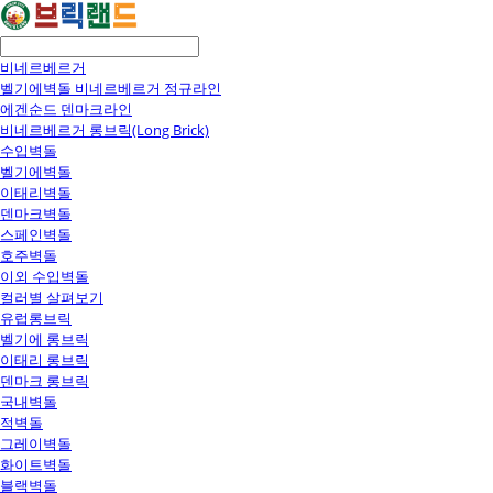
비네르베르거
벨기에벽돌 비네르베르거 정규라인
에겐순드 덴마크라인
비네르베르거 롱브릭(Long Brick)
수입벽돌
벨기에벽돌
이태리벽돌
덴마크벽돌
스페인벽돌
호주벽돌
이외 수입벽돌
컬러별 살펴보기
유럽롱브릭
벨기에 롱브릭
이태리 롱브릭
덴마크 롱브릭
국내벽돌
적벽돌
그레이벽돌
화이트벽돌
블랙벽돌