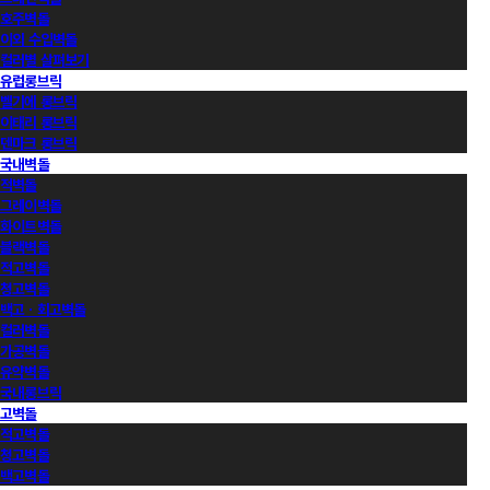
호주벽돌
이외 수입벽돌
컬러별 살펴보기
유럽롱브릭
벨기에 롱브릭
이태리 롱브릭
덴마크 롱브릭
국내벽돌
적벽돌
그레이벽돌
화이트벽돌
블랙벽돌
적고벽돌
청고벽돌
백고ㆍ회고벽돌
컬러벽돌
가공벽돌
유약벽돌
국내롱브릭
고벽돌
적고벽돌
청고벽돌
백고벽돌