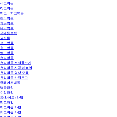
적고벽돌
청고벽돌
백고ㆍ회고벽돌
컬러벽돌
가공벽돌
유약벽돌
국내롱브릭
고벽돌
적고벽돌
청고벽돌
백고벽돌
유리벽돌
유리벽돌 전제품보기
유리벽돌 시공 매뉴얼
유리벽돌 영상 모음
유리벽돌 카달로그
글레이즈벽돌
벽돌타일
수입타일
롱(와이드) 타일
점토타일
적고벽돌 타일
청고벽돌 타일