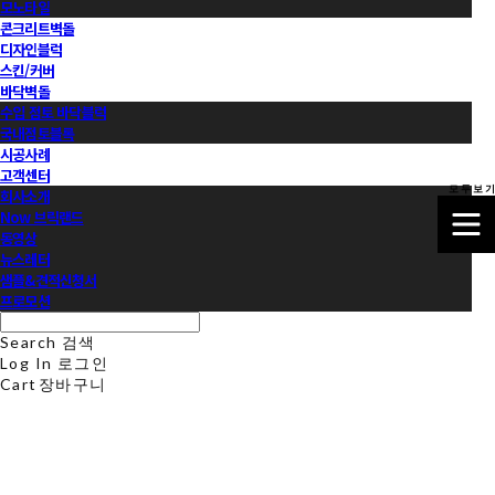
모노타일
콘크리트벽돌
디자인블럭
스킨/커버
바닥벽돌
수입 점토 바닥블럭
국내점토블록
시공사례
고객센터
모 두 보 기
회사소개
Now 브릭랜드
동영상
뉴스레터
샘플&견적신청서
프로모션
Search
검색
Log In
로그인
Cart
장바구니