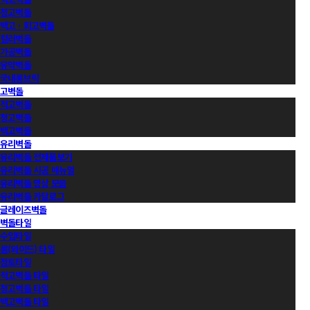
청고벽돌
백고ㆍ회고벽돌
컬러벽돌
가공벽돌
유약벽돌
국내롱브릭
고벽돌
적고벽돌
청고벽돌
백고벽돌
유리벽돌
유리벽돌 전제품보기
유리벽돌 시공 매뉴얼
유리벽돌 영상 모음
유리벽돌 카달로그
글레이즈벽돌
벽돌타일
수입타일
롱(와이드) 타일
점토타일
적고벽돌 타일
청고벽돌 타일
백고벽돌 타일