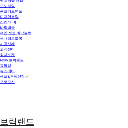
백고벽돌 타일
모노타일
콘크리트벽돌
디자인블럭
스킨/커버
바닥벽돌
수입 점토 바닥블럭
국내점토블록
시공사례
고객센터
회사소개
Now 브릭랜드
동영상
뉴스레터
샘플&견적신청서
프로모션
브릭랜드