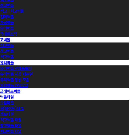
청고벽돌
백고ㆍ회고벽돌
컬러벽돌
가공벽돌
유약벽돌
국내롱브릭
고벽돌
적고벽돌
청고벽돌
백고벽돌
유리벽돌
유리벽돌 전제품보기
유리벽돌 시공 매뉴얼
유리벽돌 영상 모음
유리벽돌 카달로그
글레이즈벽돌
벽돌타일
수입타일
롱(와이드) 타일
점토타일
적고벽돌 타일
청고벽돌 타일
백고벽돌 타일