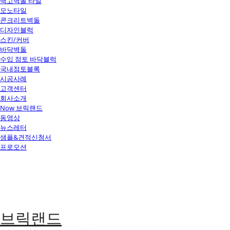
백고벽돌 타일
모노타일
콘크리트벽돌
디자인블럭
스킨/커버
바닥벽돌
수입 점토 바닥블럭
국내점토블록
시공사례
고객센터
회사소개
Now 브릭랜드
동영상
뉴스레터
샘플&견적신청서
프로모션
브릭랜드