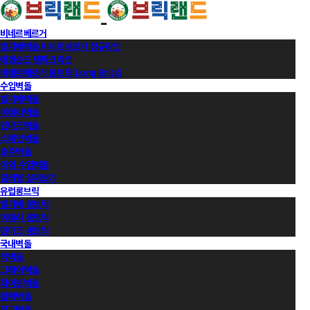
비네르베르거
벨기에벽돌 비네르베르거 정규라인
에겐순드 덴마크라인
비네르베르거 롱브릭(Long Brick)
수입벽돌
벨기에벽돌
이태리벽돌
덴마크벽돌
스페인벽돌
호주벽돌
이외 수입벽돌
컬러별 살펴보기
유럽롱브릭
벨기에 롱브릭
이태리 롱브릭
덴마크 롱브릭
국내벽돌
적벽돌
그레이벽돌
화이트벽돌
블랙벽돌
적고벽돌