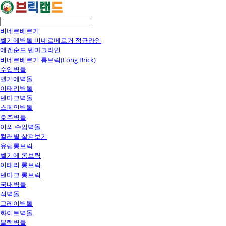
비네르베르거
벨기에벽돌 비네르베르거 정규라인
에겐순드 덴마크라인
비네르베르거 롱브릭(Long Brick)
수입벽돌
벨기에벽돌
이태리벽돌
덴마크벽돌
스페인벽돌
호주벽돌
이외 수입벽돌
컬러별 살펴보기
유럽롱브릭
벨기에 롱브릭
이태리 롱브릭
덴마크 롱브릭
국내벽돌
적벽돌
그레이벽돌
화이트벽돌
블랙벽돌