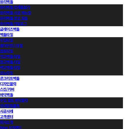
유리벽돌
유리벽돌 전제품보기
유리벽돌 시공 매뉴얼
유리벽돌 영상 모음
유리벽돌 카달로그
글레이즈벽돌
벽돌타일
수입타일
롱(와이드) 타일
점토타일
적고벽돌 타일
청고벽돌 타일
백고벽돌 타일
모노타일
콘크리트벽돌
디자인블럭
스킨/커버
바닥벽돌
수입 점토 바닥블럭
국내점토블록
시공사례
고객센터
회사소개
Now 브릭랜드