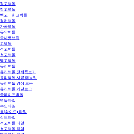
적고벽돌
청고벽돌
백고ㆍ회고벽돌
컬러벽돌
가공벽돌
유약벽돌
국내롱브릭
고벽돌
적고벽돌
청고벽돌
백고벽돌
유리벽돌
유리벽돌 전제품보기
유리벽돌 시공 매뉴얼
유리벽돌 영상 모음
유리벽돌 카달로그
글레이즈벽돌
벽돌타일
수입타일
롱(와이드) 타일
점토타일
적고벽돌 타일
청고벽돌 타일