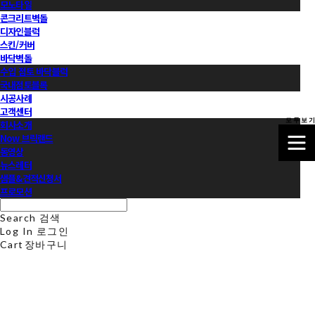
모노타일
콘크리트벽돌
디자인블럭
스킨/커버
바닥벽돌
수입 점토 바닥블럭
국내점토블록
시공사례
고객센터
모 두 보 기
회사소개
Now 브릭랜드
동영상
뉴스레터
샘플&견적신청서
프로모션
Search
검색
Log In
로그인
Cart
장바구니