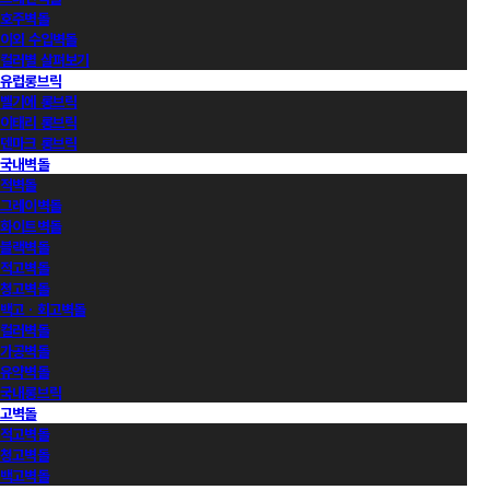
호주벽돌
이외 수입벽돌
컬러별 살펴보기
유럽롱브릭
벨기에 롱브릭
이태리 롱브릭
덴마크 롱브릭
국내벽돌
적벽돌
그레이벽돌
화이트벽돌
블랙벽돌
적고벽돌
청고벽돌
백고ㆍ회고벽돌
컬러벽돌
가공벽돌
유약벽돌
국내롱브릭
고벽돌
적고벽돌
청고벽돌
백고벽돌