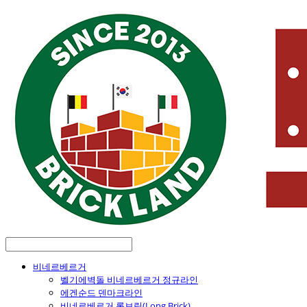
비네르베르거
벨기에벽돌 비네르베르거 정규라인
에겐순드 덴마크라인
비네르베르거 롱브릭(Long Brick)