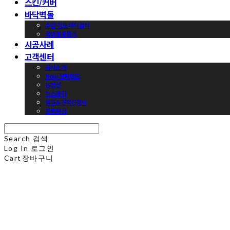
스킨/커버
바닥벽돌
수입 점토 바닥블럭
국내점토블록
시공사례
고객센터
회사소개
Now 브릭랜드
동영상
뉴스레터
샘플&견적신청서
프로모션
Search
검색
Log In
로그인
Cart
장바구니