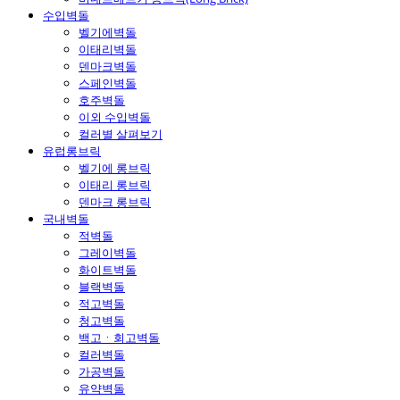
수입벽돌
벨기에벽돌
이태리벽돌
덴마크벽돌
스페인벽돌
호주벽돌
이외 수입벽돌
컬러별 살펴보기
유럽롱브릭
벨기에 롱브릭
이태리 롱브릭
덴마크 롱브릭
국내벽돌
적벽돌
그레이벽돌
화이트벽돌
블랙벽돌
적고벽돌
청고벽돌
백고ㆍ회고벽돌
컬러벽돌
가공벽돌
유약벽돌