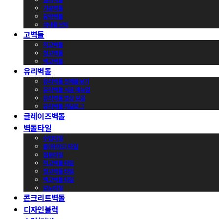
가공벽돌
유약벽돌
국내롱브릭
고벽돌
적고벽돌
청고벽돌
백고벽돌
유리벽돌
유리벽돌 전제품보기
유리벽돌 시공 매뉴얼
유리벽돌 영상 모음
유리벽돌 카달로그
글레이즈벽돌
벽돌타일
수입타일
롱(와이드) 타일
점토타일
적고벽돌 타일
청고벽돌 타일
백고벽돌 타일
모노타일
콘크리트벽돌
디자인블럭