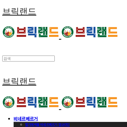
브릭랜드
브릭랜드
비네르베르거
벨기에벽돌 비네르베르거 정규라인