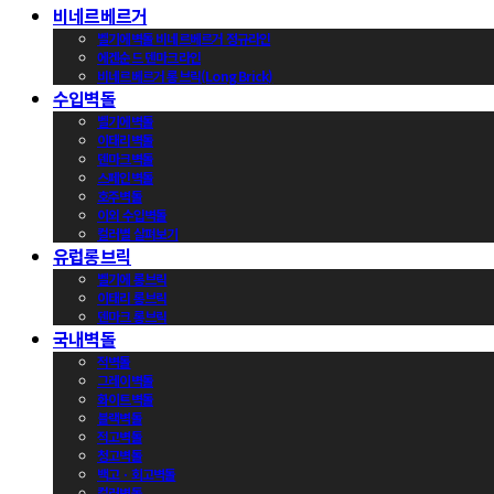
비네르베르거
벨기에벽돌 비네르베르거 정규라인
에겐순드 덴마크라인
비네르베르거 롱브릭(Long Brick)
수입벽돌
벨기에벽돌
이태리벽돌
덴마크벽돌
스페인벽돌
호주벽돌
이외 수입벽돌
컬러별 살펴보기
유럽롱브릭
벨기에 롱브릭
이태리 롱브릭
덴마크 롱브릭
국내벽돌
적벽돌
그레이벽돌
화이트벽돌
블랙벽돌
적고벽돌
청고벽돌
백고ㆍ회고벽돌
컬러벽돌