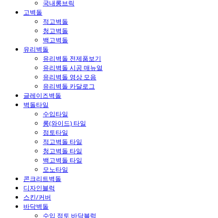
국내롱브릭
고벽돌
적고벽돌
청고벽돌
백고벽돌
유리벽돌
유리벽돌 전제품보기
유리벽돌 시공 매뉴얼
유리벽돌 영상 모음
유리벽돌 카달로그
글레이즈벽돌
벽돌타일
수입타일
롱(와이드) 타일
점토타일
적고벽돌 타일
청고벽돌 타일
백고벽돌 타일
모노타일
콘크리트벽돌
디자인블럭
스킨/커버
바닥벽돌
수입 점토 바닥블럭