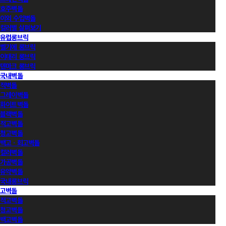
호주벽돌
이외 수입벽돌
컬러별 살펴보기
유럽롱브릭
벨기에 롱브릭
이태리 롱브릭
덴마크 롱브릭
국내벽돌
적벽돌
그레이벽돌
화이트벽돌
블랙벽돌
적고벽돌
청고벽돌
백고ㆍ회고벽돌
컬러벽돌
가공벽돌
유약벽돌
국내롱브릭
고벽돌
적고벽돌
청고벽돌
백고벽돌