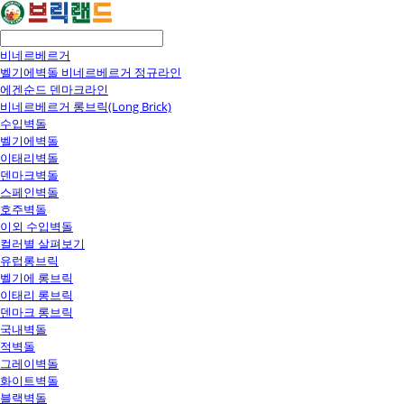
비네르베르거
벨기에벽돌 비네르베르거 정규라인
에겐순드 덴마크라인
비네르베르거 롱브릭(Long Brick)
수입벽돌
벨기에벽돌
이태리벽돌
덴마크벽돌
스페인벽돌
호주벽돌
이외 수입벽돌
컬러별 살펴보기
유럽롱브릭
벨기에 롱브릭
이태리 롱브릭
덴마크 롱브릭
국내벽돌
적벽돌
그레이벽돌
화이트벽돌
블랙벽돌