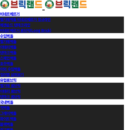
비네르베르거
벨기에벽돌 비네르베르거 정규라인
에겐순드 덴마크라인
비네르베르거 롱브릭(Long Brick)
수입벽돌
벨기에벽돌
이태리벽돌
덴마크벽돌
스페인벽돌
호주벽돌
이외 수입벽돌
컬러별 살펴보기
유럽롱브릭
벨기에 롱브릭
이태리 롱브릭
덴마크 롱브릭
국내벽돌
적벽돌
그레이벽돌
화이트벽돌
블랙벽돌
적고벽돌