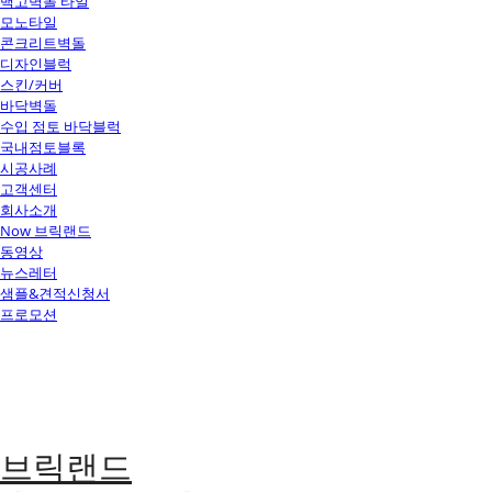
백고벽돌 타일
모노타일
콘크리트벽돌
디자인블럭
스킨/커버
바닥벽돌
수입 점토 바닥블럭
국내점토블록
시공사례
고객센터
회사소개
Now 브릭랜드
동영상
뉴스레터
샘플&견적신청서
프로모션
브릭랜드