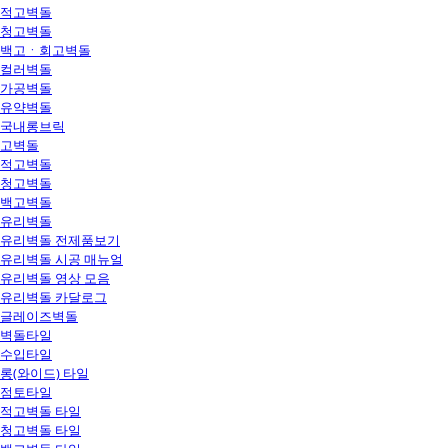
적고벽돌
청고벽돌
백고ㆍ회고벽돌
컬러벽돌
가공벽돌
유약벽돌
국내롱브릭
고벽돌
적고벽돌
청고벽돌
백고벽돌
유리벽돌
유리벽돌 전제품보기
유리벽돌 시공 매뉴얼
유리벽돌 영상 모음
유리벽돌 카달로그
글레이즈벽돌
벽돌타일
수입타일
롱(와이드) 타일
점토타일
적고벽돌 타일
청고벽돌 타일