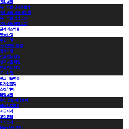
유리벽돌
유리벽돌 전제품보기
유리벽돌 시공 매뉴얼
유리벽돌 영상 모음
유리벽돌 카달로그
글레이즈벽돌
벽돌타일
수입타일
롱(와이드) 타일
점토타일
적고벽돌 타일
청고벽돌 타일
백고벽돌 타일
모노타일
콘크리트벽돌
디자인블럭
스킨/커버
바닥벽돌
수입 점토 바닥블럭
국내점토블록
시공사례
고객센터
회사소개
Now 브릭랜드