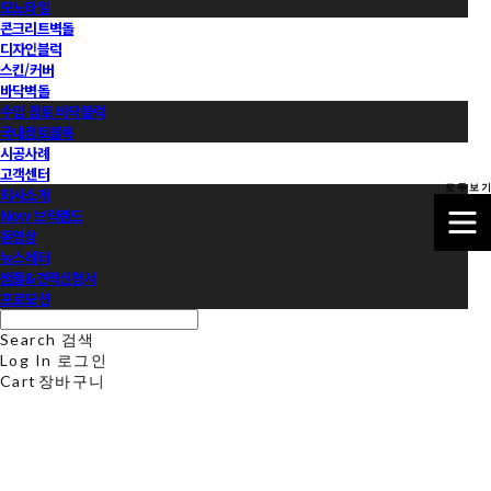
모노타일
콘크리트벽돌
디자인블럭
스킨/커버
바닥벽돌
수입 점토 바닥블럭
국내점토블록
시공사례
고객센터
모 두 보 기
회사소개
Now 브릭랜드
동영상
뉴스레터
샘플&견적신청서
프로모션
Search
검색
Log In
로그인
Cart
장바구니