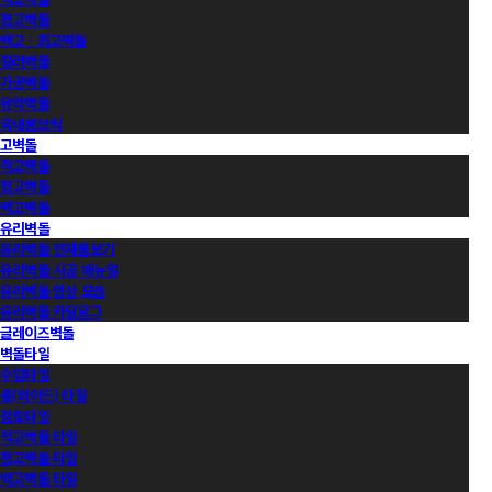
청고벽돌
백고ㆍ회고벽돌
컬러벽돌
가공벽돌
유약벽돌
국내롱브릭
고벽돌
적고벽돌
청고벽돌
백고벽돌
유리벽돌
유리벽돌 전제품보기
유리벽돌 시공 매뉴얼
유리벽돌 영상 모음
유리벽돌 카달로그
글레이즈벽돌
벽돌타일
수입타일
롱(와이드) 타일
점토타일
적고벽돌 타일
청고벽돌 타일
백고벽돌 타일