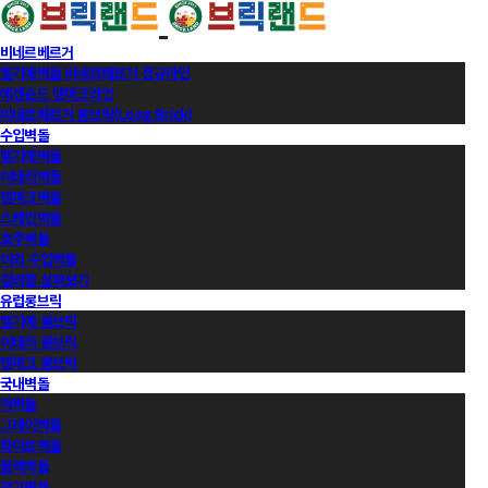
비네르베르거
벨기에벽돌 비네르베르거 정규라인
에겐순드 덴마크라인
비네르베르거 롱브릭(Long Brick)
수입벽돌
벨기에벽돌
이태리벽돌
덴마크벽돌
스페인벽돌
호주벽돌
이외 수입벽돌
컬러별 살펴보기
유럽롱브릭
벨기에 롱브릭
이태리 롱브릭
덴마크 롱브릭
국내벽돌
적벽돌
그레이벽돌
화이트벽돌
블랙벽돌
적고벽돌