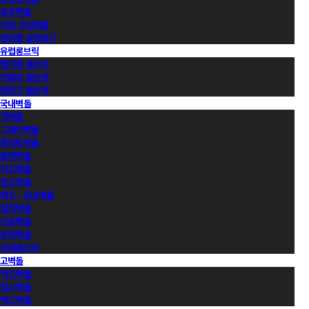
호주벽돌
이외 수입벽돌
컬러별 살펴보기
유럽롱브릭
벨기에 롱브릭
이태리 롱브릭
덴마크 롱브릭
국내벽돌
적벽돌
그레이벽돌
화이트벽돌
블랙벽돌
적고벽돌
청고벽돌
백고ㆍ회고벽돌
컬러벽돌
가공벽돌
유약벽돌
국내롱브릭
고벽돌
적고벽돌
청고벽돌
백고벽돌