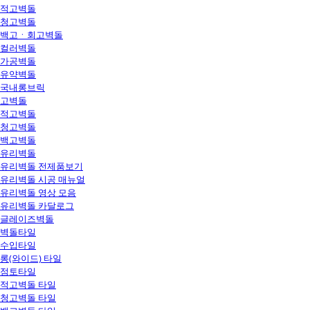
적고벽돌
청고벽돌
백고ㆍ회고벽돌
컬러벽돌
가공벽돌
유약벽돌
국내롱브릭
고벽돌
적고벽돌
청고벽돌
백고벽돌
유리벽돌
유리벽돌 전제품보기
유리벽돌 시공 매뉴얼
유리벽돌 영상 모음
유리벽돌 카달로그
글레이즈벽돌
벽돌타일
수입타일
롱(와이드) 타일
점토타일
적고벽돌 타일
청고벽돌 타일