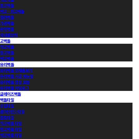
청고벽돌
백고ㆍ회고벽돌
컬러벽돌
가공벽돌
유약벽돌
국내롱브릭
고벽돌
적고벽돌
청고벽돌
백고벽돌
유리벽돌
유리벽돌 전제품보기
유리벽돌 시공 매뉴얼
유리벽돌 영상 모음
유리벽돌 카달로그
글레이즈벽돌
벽돌타일
수입타일
롱(와이드) 타일
점토타일
적고벽돌 타일
청고벽돌 타일
백고벽돌 타일