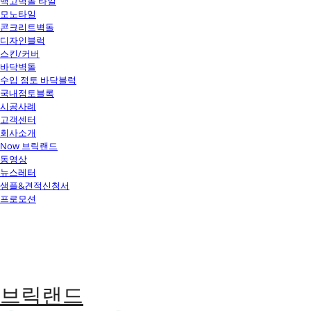
백고벽돌 타일
모노타일
콘크리트벽돌
디자인블럭
스킨/커버
바닥벽돌
수입 점토 바닥블럭
국내점토블록
시공사례
고객센터
회사소개
Now 브릭랜드
동영상
뉴스레터
샘플&견적신청서
프로모션
브릭랜드