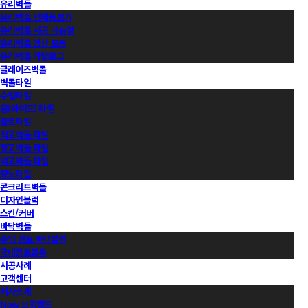
유리벽돌
유리벽돌 전제품보기
유리벽돌 시공 매뉴얼
유리벽돌 영상 모음
유리벽돌 카달로그
글레이즈벽돌
벽돌타일
수입타일
롱(와이드) 타일
점토타일
적고벽돌 타일
청고벽돌 타일
백고벽돌 타일
모노타일
콘크리트벽돌
디자인블럭
스킨/커버
바닥벽돌
수입 점토 바닥블럭
국내점토블록
시공사례
고객센터
회사소개
Now 브릭랜드