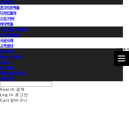
모노타일
콘크리트벽돌
디자인블럭
스킨/커버
바닥벽돌
수입 점토 바닥블럭
국내점토블록
시공사례
고객센터
모 두 보 기
회사소개
Now 브릭랜드
동영상
뉴스레터
샘플&견적신청서
프로모션
Search
검색
Log In
로그인
Cart
장바구니