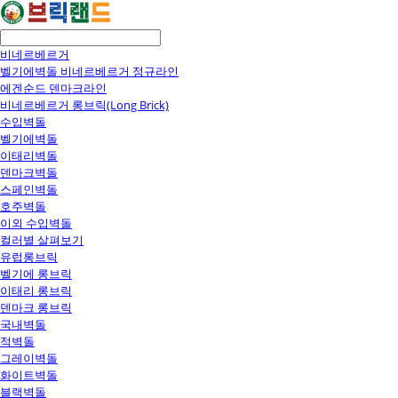
비네르베르거
벨기에벽돌 비네르베르거 정규라인
에겐순드 덴마크라인
비네르베르거 롱브릭(Long Brick)
수입벽돌
벨기에벽돌
이태리벽돌
덴마크벽돌
스페인벽돌
호주벽돌
이외 수입벽돌
컬러별 살펴보기
유럽롱브릭
벨기에 롱브릭
이태리 롱브릭
덴마크 롱브릭
국내벽돌
적벽돌
그레이벽돌
화이트벽돌
블랙벽돌