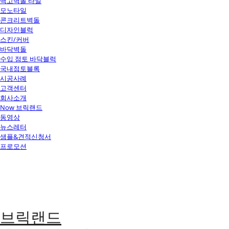
백고벽돌 타일
모노타일
콘크리트벽돌
디자인블럭
스킨/커버
바닥벽돌
수입 점토 바닥블럭
국내점토블록
시공사례
고객센터
회사소개
Now 브릭랜드
동영상
뉴스레터
샘플&견적신청서
프로모션
브릭랜드