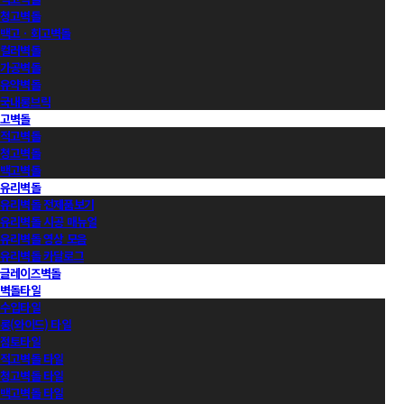
청고벽돌
백고ㆍ회고벽돌
컬러벽돌
가공벽돌
유약벽돌
국내롱브릭
고벽돌
적고벽돌
청고벽돌
백고벽돌
유리벽돌
유리벽돌 전제품보기
유리벽돌 시공 매뉴얼
유리벽돌 영상 모음
유리벽돌 카달로그
글레이즈벽돌
벽돌타일
수입타일
롱(와이드) 타일
점토타일
적고벽돌 타일
청고벽돌 타일
백고벽돌 타일