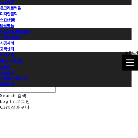
모노타일
콘크리트벽돌
디자인블럭
스킨/커버
바닥벽돌
수입 점토 바닥블럭
국내점토블록
시공사례
고객센터
모 두 보 기
회사소개
Now 브릭랜드
동영상
뉴스레터
샘플&견적신청서
프로모션
Search
검색
Log In
로그인
Cart
장바구니