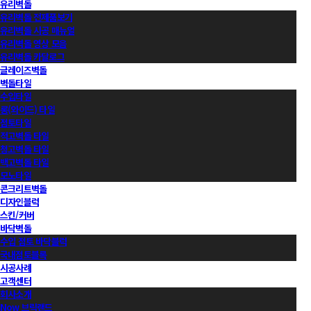
유리벽돌
유리벽돌 전제품보기
유리벽돌 시공 매뉴얼
유리벽돌 영상 모음
유리벽돌 카달로그
글레이즈벽돌
벽돌타일
수입타일
롱(와이드) 타일
점토타일
적고벽돌 타일
청고벽돌 타일
백고벽돌 타일
모노타일
콘크리트벽돌
디자인블럭
스킨/커버
바닥벽돌
수입 점토 바닥블럭
국내점토블록
시공사례
고객센터
회사소개
Now 브릭랜드