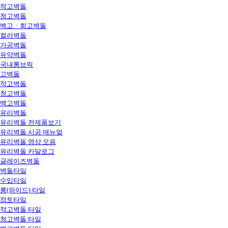
적고벽돌
청고벽돌
백고ㆍ회고벽돌
컬러벽돌
가공벽돌
유약벽돌
국내롱브릭
고벽돌
적고벽돌
청고벽돌
백고벽돌
유리벽돌
유리벽돌 전제품보기
유리벽돌 시공 매뉴얼
유리벽돌 영상 모음
유리벽돌 카달로그
글레이즈벽돌
벽돌타일
수입타일
롱(와이드) 타일
점토타일
적고벽돌 타일
청고벽돌 타일