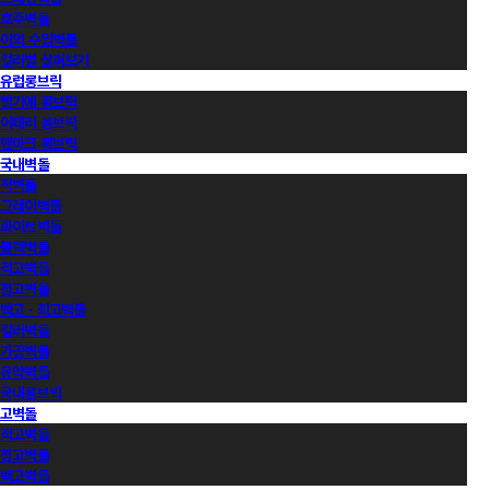
호주벽돌
이외 수입벽돌
컬러별 살펴보기
유럽롱브릭
벨기에 롱브릭
이태리 롱브릭
덴마크 롱브릭
국내벽돌
적벽돌
그레이벽돌
화이트벽돌
블랙벽돌
적고벽돌
청고벽돌
백고ㆍ회고벽돌
컬러벽돌
가공벽돌
유약벽돌
국내롱브릭
고벽돌
적고벽돌
청고벽돌
백고벽돌