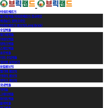
비네르베르거
벨기에벽돌 비네르베르거 정규라인
에겐순드 덴마크라인
비네르베르거 롱브릭(Long Brick)
수입벽돌
벨기에벽돌
이태리벽돌
덴마크벽돌
스페인벽돌
호주벽돌
이외 수입벽돌
컬러별 살펴보기
유럽롱브릭
벨기에 롱브릭
이태리 롱브릭
덴마크 롱브릭
국내벽돌
적벽돌
그레이벽돌
화이트벽돌
블랙벽돌
적고벽돌