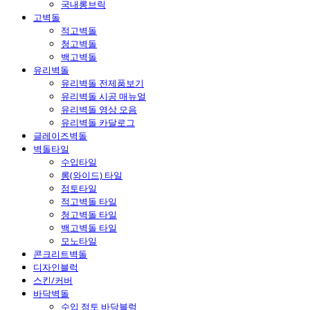
국내롱브릭
고벽돌
적고벽돌
청고벽돌
백고벽돌
유리벽돌
유리벽돌 전제품보기
유리벽돌 시공 매뉴얼
유리벽돌 영상 모음
유리벽돌 카달로그
글레이즈벽돌
벽돌타일
수입타일
롱(와이드) 타일
점토타일
적고벽돌 타일
청고벽돌 타일
백고벽돌 타일
모노타일
콘크리트벽돌
디자인블럭
스킨/커버
바닥벽돌
수입 점토 바닥블럭