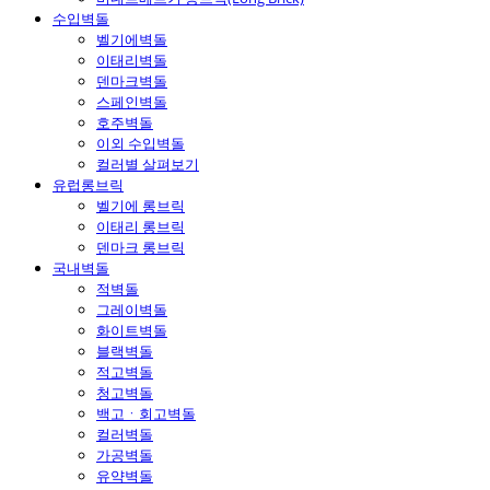
수입벽돌
벨기에벽돌
이태리벽돌
덴마크벽돌
스페인벽돌
호주벽돌
이외 수입벽돌
컬러별 살펴보기
유럽롱브릭
벨기에 롱브릭
이태리 롱브릭
덴마크 롱브릭
국내벽돌
적벽돌
그레이벽돌
화이트벽돌
블랙벽돌
적고벽돌
청고벽돌
백고ㆍ회고벽돌
컬러벽돌
가공벽돌
유약벽돌