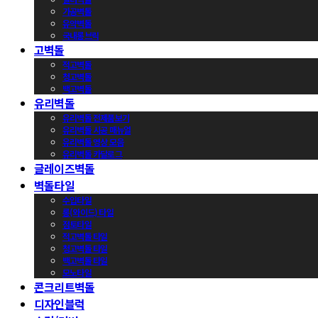
가공벽돌
유약벽돌
국내롱브릭
고벽돌
적고벽돌
청고벽돌
백고벽돌
유리벽돌
유리벽돌 전제품보기
유리벽돌 시공 매뉴얼
유리벽돌 영상 모음
유리벽돌 카달로그
글레이즈벽돌
벽돌타일
수입타일
롱(와이드) 타일
점토타일
적고벽돌 타일
청고벽돌 타일
백고벽돌 타일
모노타일
콘크리트벽돌
디자인블럭