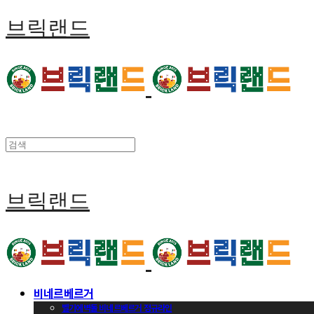
브릭랜드
브릭랜드
비네르베르거
벨기에벽돌 비네르베르거 정규라인