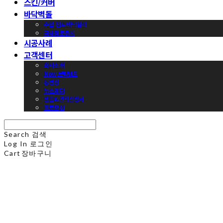
스킨/커버
바닥벽돌
수입 점토 바닥블럭
국내점토블록
시공사례
고객센터
회사소개
Now 브릭랜드
동영상
뉴스레터
샘플&견적신청서
프로모션
Search
검색
Log In
로그인
Cart
장바구니