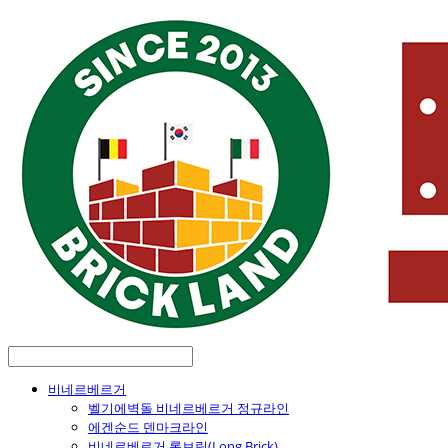
비네르베르거
벨기에벽돌 비네르베르거 정규라인
에겐순드 덴마크라인
비네르베르거 롱브릭(Long Brick)