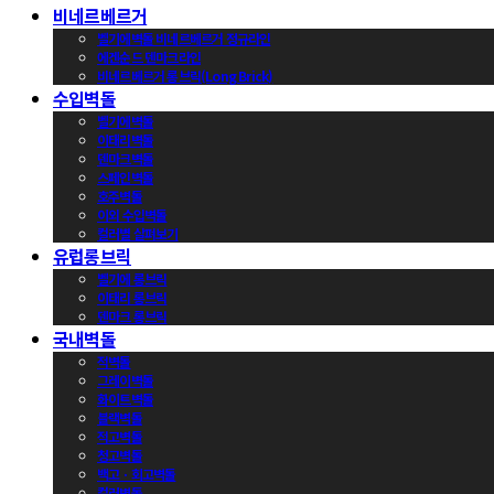
비네르베르거
벨기에벽돌 비네르베르거 정규라인
에겐순드 덴마크라인
비네르베르거 롱브릭(Long Brick)
수입벽돌
벨기에벽돌
이태리벽돌
덴마크벽돌
스페인벽돌
호주벽돌
이외 수입벽돌
컬러별 살펴보기
유럽롱브릭
벨기에 롱브릭
이태리 롱브릭
덴마크 롱브릭
국내벽돌
적벽돌
그레이벽돌
화이트벽돌
블랙벽돌
적고벽돌
청고벽돌
백고ㆍ회고벽돌
컬러벽돌