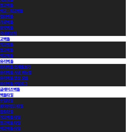
청고벽돌
백고ㆍ회고벽돌
컬러벽돌
가공벽돌
유약벽돌
국내롱브릭
고벽돌
적고벽돌
청고벽돌
백고벽돌
유리벽돌
유리벽돌 전제품보기
유리벽돌 시공 매뉴얼
유리벽돌 영상 모음
유리벽돌 카달로그
글레이즈벽돌
벽돌타일
수입타일
롱(와이드) 타일
점토타일
적고벽돌 타일
청고벽돌 타일
백고벽돌 타일