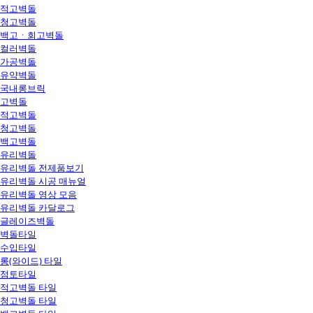
적고벽돌
청고벽돌
백고ㆍ회고벽돌
컬러벽돌
가공벽돌
유약벽돌
국내롱브릭
고벽돌
적고벽돌
청고벽돌
백고벽돌
유리벽돌
유리벽돌 전제품보기
유리벽돌 시공 매뉴얼
유리벽돌 영상 모음
유리벽돌 카달로그
글레이즈벽돌
벽돌타일
수입타일
롱(와이드) 타일
점토타일
적고벽돌 타일
청고벽돌 타일