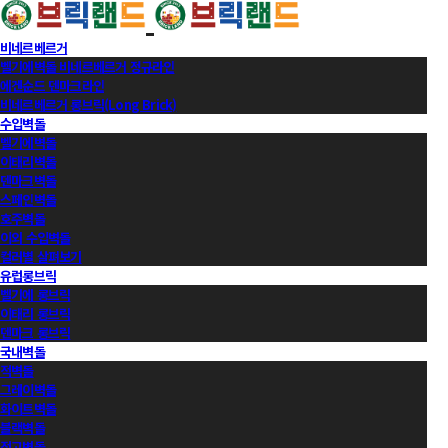
비네르베르거
벨기에벽돌 비네르베르거 정규라인
에겐순드 덴마크라인
비네르베르거 롱브릭(Long Brick)
수입벽돌
벨기에벽돌
이태리벽돌
덴마크벽돌
스페인벽돌
호주벽돌
이외 수입벽돌
컬러별 살펴보기
유럽롱브릭
벨기에 롱브릭
이태리 롱브릭
덴마크 롱브릭
국내벽돌
적벽돌
그레이벽돌
화이트벽돌
블랙벽돌
적고벽돌