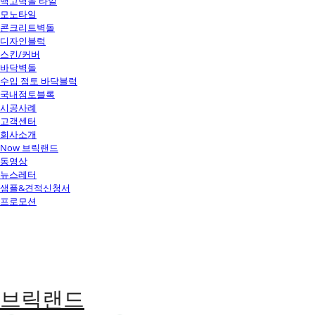
백고벽돌 타일
모노타일
콘크리트벽돌
디자인블럭
스킨/커버
바닥벽돌
수입 점토 바닥블럭
국내점토블록
시공사례
고객센터
회사소개
Now 브릭랜드
동영상
뉴스레터
샘플&견적신청서
프로모션
브릭랜드