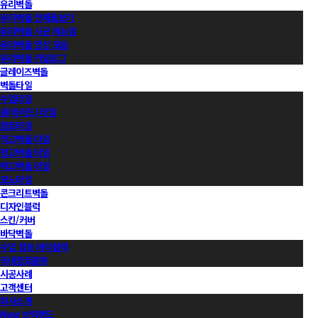
유리벽돌
유리벽돌 전제품보기
유리벽돌 시공 매뉴얼
유리벽돌 영상 모음
유리벽돌 카달로그
글레이즈벽돌
벽돌타일
수입타일
롱(와이드) 타일
점토타일
적고벽돌 타일
청고벽돌 타일
백고벽돌 타일
모노타일
콘크리트벽돌
디자인블럭
스킨/커버
바닥벽돌
수입 점토 바닥블럭
국내점토블록
시공사례
고객센터
회사소개
Now 브릭랜드