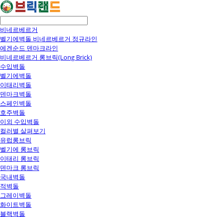
비네르베르거
벨기에벽돌 비네르베르거 정규라인
에겐순드 덴마크라인
비네르베르거 롱브릭(Long Brick)
수입벽돌
벨기에벽돌
이태리벽돌
덴마크벽돌
스페인벽돌
호주벽돌
이외 수입벽돌
컬러별 살펴보기
유럽롱브릭
벨기에 롱브릭
이태리 롱브릭
덴마크 롱브릭
국내벽돌
적벽돌
그레이벽돌
화이트벽돌
블랙벽돌