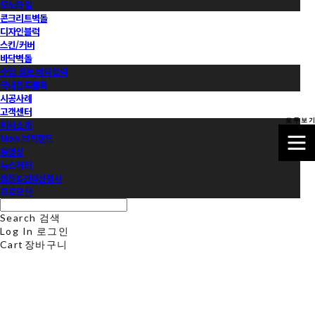
모노타일
콘크리트벽돌
디자인블럭
스킨/커버
바닥벽돌
수입 점토 바닥블럭
국내점토블록
시공사례
고객센터
모 두 보 기
회사소개
Now 브릭랜드
동영상
뉴스레터
샘플&견적신청서
프로모션
Search
검색
Log In
로그인
Cart
장바구니