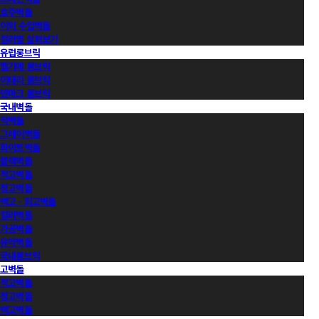
호주벽돌
이외 수입벽돌
컬러별 살펴보기
유럽롱브릭
벨기에 롱브릭
이태리 롱브릭
덴마크 롱브릭
국내벽돌
적벽돌
그레이벽돌
화이트벽돌
블랙벽돌
적고벽돌
청고벽돌
백고ㆍ회고벽돌
컬러벽돌
가공벽돌
유약벽돌
국내롱브릭
고벽돌
적고벽돌
청고벽돌
백고벽돌