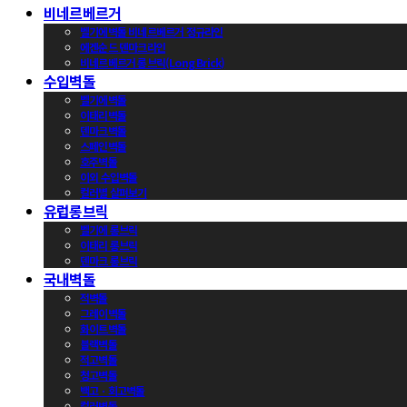
비네르베르거
벨기에벽돌 비네르베르거 정규라인
에겐순드 덴마크라인
비네르베르거 롱브릭(Long Brick)
수입벽돌
벨기에벽돌
이태리벽돌
덴마크벽돌
스페인벽돌
호주벽돌
이외 수입벽돌
컬러별 살펴보기
유럽롱브릭
벨기에 롱브릭
이태리 롱브릭
덴마크 롱브릭
국내벽돌
적벽돌
그레이벽돌
화이트벽돌
블랙벽돌
적고벽돌
청고벽돌
백고ㆍ회고벽돌
컬러벽돌