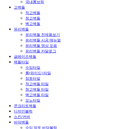
국내롱브릭
고벽돌
적고벽돌
청고벽돌
백고벽돌
유리벽돌
유리벽돌 전제품보기
유리벽돌 시공 매뉴얼
유리벽돌 영상 모음
유리벽돌 카달로그
글레이즈벽돌
벽돌타일
수입타일
롱(와이드) 타일
점토타일
적고벽돌 타일
청고벽돌 타일
백고벽돌 타일
모노타일
콘크리트벽돌
디자인블럭
스킨/커버
바닥벽돌
수입 점토 바닥블럭