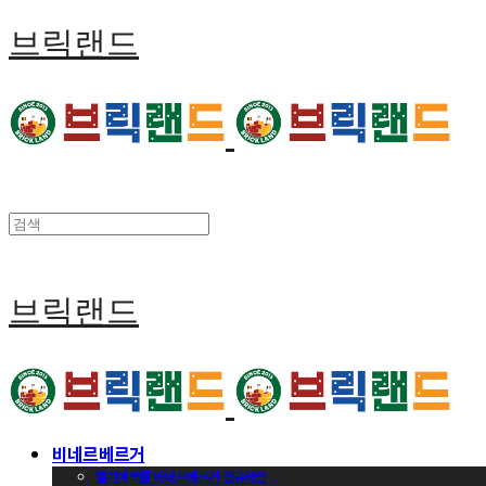
브릭랜드
브릭랜드
비네르베르거
벨기에벽돌 비네르베르거 정규라인