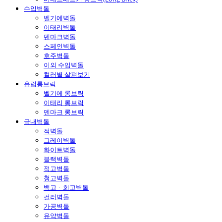
수입벽돌
벨기에벽돌
이태리벽돌
덴마크벽돌
스페인벽돌
호주벽돌
이외 수입벽돌
컬러별 살펴보기
유럽롱브릭
벨기에 롱브릭
이태리 롱브릭
덴마크 롱브릭
국내벽돌
적벽돌
그레이벽돌
화이트벽돌
블랙벽돌
적고벽돌
청고벽돌
백고ㆍ회고벽돌
컬러벽돌
가공벽돌
유약벽돌