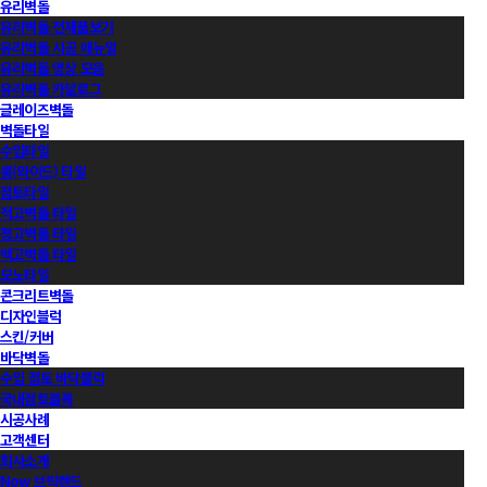
유리벽돌
유리벽돌 전제품보기
유리벽돌 시공 매뉴얼
유리벽돌 영상 모음
유리벽돌 카달로그
글레이즈벽돌
벽돌타일
수입타일
롱(와이드) 타일
점토타일
적고벽돌 타일
청고벽돌 타일
백고벽돌 타일
모노타일
콘크리트벽돌
디자인블럭
스킨/커버
바닥벽돌
수입 점토 바닥블럭
국내점토블록
시공사례
고객센터
회사소개
Now 브릭랜드