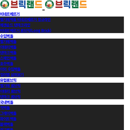
비네르베르거
벨기에벽돌 비네르베르거 정규라인
에겐순드 덴마크라인
비네르베르거 롱브릭(Long Brick)
수입벽돌
벨기에벽돌
이태리벽돌
덴마크벽돌
스페인벽돌
호주벽돌
이외 수입벽돌
컬러별 살펴보기
유럽롱브릭
벨기에 롱브릭
이태리 롱브릭
덴마크 롱브릭
국내벽돌
적벽돌
그레이벽돌
화이트벽돌
블랙벽돌
적고벽돌