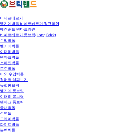
비네르베르거
벨기에벽돌 비네르베르거 정규라인
에겐순드 덴마크라인
비네르베르거 롱브릭(Long Brick)
수입벽돌
벨기에벽돌
이태리벽돌
덴마크벽돌
스페인벽돌
호주벽돌
이외 수입벽돌
컬러별 살펴보기
유럽롱브릭
벨기에 롱브릭
이태리 롱브릭
덴마크 롱브릭
국내벽돌
적벽돌
그레이벽돌
화이트벽돌
블랙벽돌