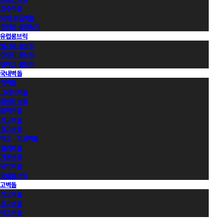
호주벽돌
이외 수입벽돌
컬러별 살펴보기
유럽롱브릭
벨기에 롱브릭
이태리 롱브릭
덴마크 롱브릭
국내벽돌
적벽돌
그레이벽돌
화이트벽돌
블랙벽돌
적고벽돌
청고벽돌
백고ㆍ회고벽돌
컬러벽돌
가공벽돌
유약벽돌
국내롱브릭
고벽돌
적고벽돌
청고벽돌
백고벽돌