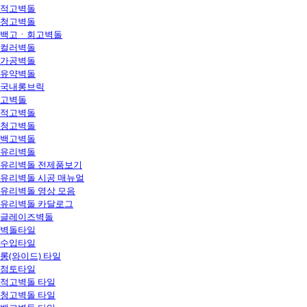
적고벽돌
청고벽돌
백고ㆍ회고벽돌
컬러벽돌
가공벽돌
유약벽돌
국내롱브릭
고벽돌
적고벽돌
청고벽돌
백고벽돌
유리벽돌
유리벽돌 전제품보기
유리벽돌 시공 매뉴얼
유리벽돌 영상 모음
유리벽돌 카달로그
글레이즈벽돌
벽돌타일
수입타일
롱(와이드) 타일
점토타일
적고벽돌 타일
청고벽돌 타일