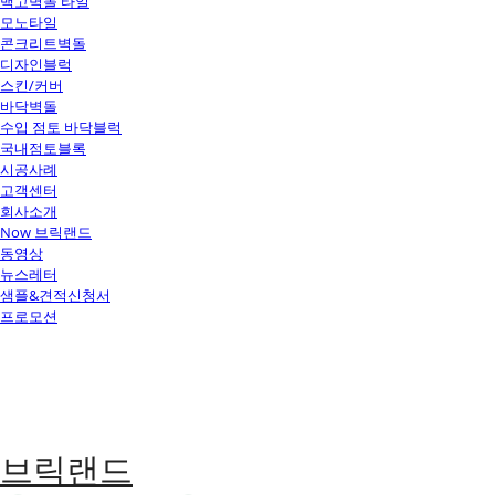
백고벽돌 타일
모노타일
콘크리트벽돌
디자인블럭
스킨/커버
바닥벽돌
수입 점토 바닥블럭
국내점토블록
시공사례
고객센터
회사소개
Now 브릭랜드
동영상
뉴스레터
샘플&견적신청서
프로모션
브릭랜드