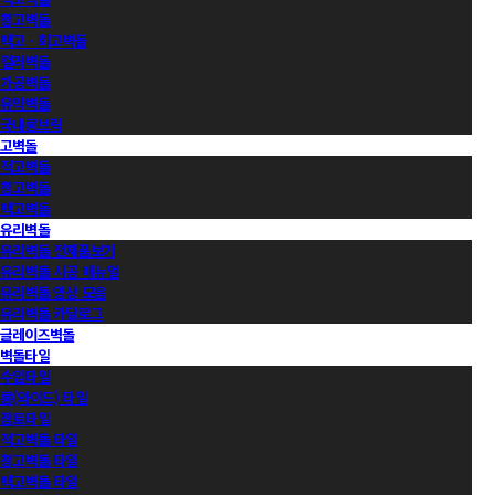
청고벽돌
백고ㆍ회고벽돌
컬러벽돌
가공벽돌
유약벽돌
국내롱브릭
고벽돌
적고벽돌
청고벽돌
백고벽돌
유리벽돌
유리벽돌 전제품보기
유리벽돌 시공 매뉴얼
유리벽돌 영상 모음
유리벽돌 카달로그
글레이즈벽돌
벽돌타일
수입타일
롱(와이드) 타일
점토타일
적고벽돌 타일
청고벽돌 타일
백고벽돌 타일