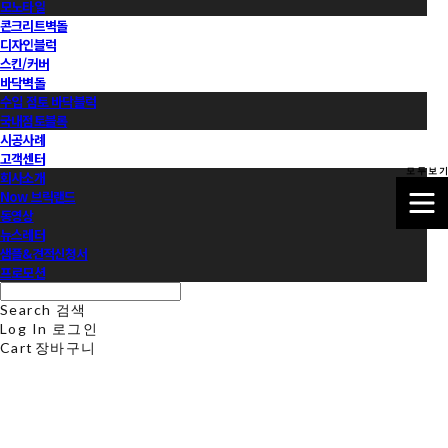
모노타일
콘크리트벽돌
디자인블럭
스킨/커버
바닥벽돌
수입 점토 바닥블럭
국내점토블록
시공사례
고객센터
모 두 보 기
회사소개
Now 브릭랜드
동영상
뉴스레터
샘플&견적신청서
프로모션
Search
검색
Log In
로그인
Cart
장바구니