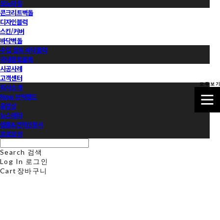
모노타일
콘크리트벽돌
디자인블럭
스킨/커버
바닥벽돌
수입 점토 바닥블럭
국내점토블록
시공사례
고객센터
모 두 보 기
회사소개
Now 브릭랜드
동영상
뉴스레터
샘플&견적신청서
프로모션
Search
검색
Log In
로그인
Cart
장바구니