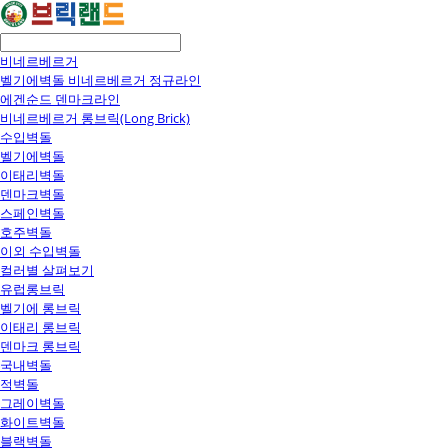
비네르베르거
벨기에벽돌 비네르베르거 정규라인
에겐순드 덴마크라인
비네르베르거 롱브릭(Long Brick)
수입벽돌
벨기에벽돌
이태리벽돌
덴마크벽돌
스페인벽돌
호주벽돌
이외 수입벽돌
컬러별 살펴보기
유럽롱브릭
벨기에 롱브릭
이태리 롱브릭
덴마크 롱브릭
국내벽돌
적벽돌
그레이벽돌
화이트벽돌
블랙벽돌