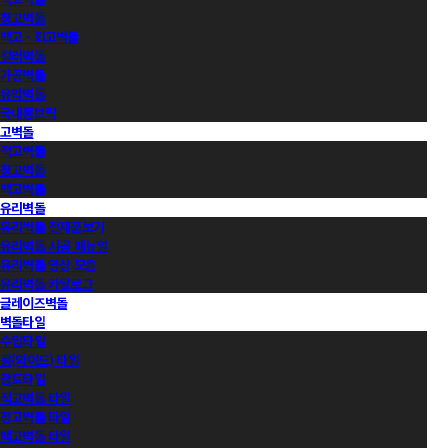
청고벽돌
백고ㆍ회고벽돌
컬러벽돌
가공벽돌
유약벽돌
국내롱브릭
고벽돌
적고벽돌
청고벽돌
백고벽돌
유리벽돌
유리벽돌 전제품보기
유리벽돌 시공 매뉴얼
유리벽돌 영상 모음
유리벽돌 카달로그
글레이즈벽돌
벽돌타일
수입타일
롱(와이드) 타일
점토타일
적고벽돌 타일
청고벽돌 타일
백고벽돌 타일