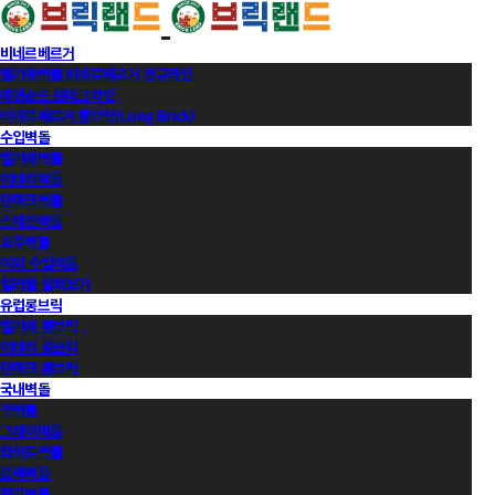
비네르베르거
벨기에벽돌 비네르베르거 정규라인
에겐순드 덴마크라인
비네르베르거 롱브릭(Long Brick)
수입벽돌
벨기에벽돌
이태리벽돌
덴마크벽돌
스페인벽돌
호주벽돌
이외 수입벽돌
컬러별 살펴보기
유럽롱브릭
벨기에 롱브릭
이태리 롱브릭
덴마크 롱브릭
국내벽돌
적벽돌
그레이벽돌
화이트벽돌
블랙벽돌
적고벽돌