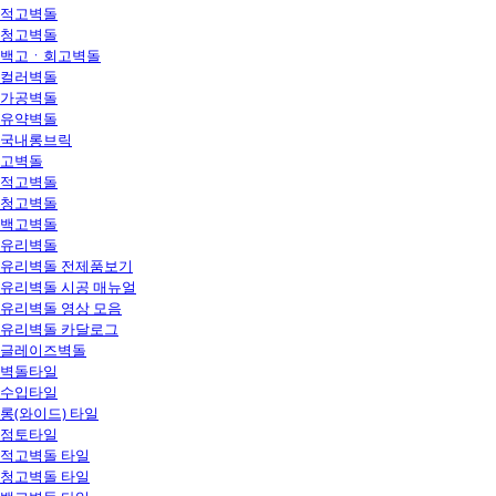
적고벽돌
청고벽돌
백고ㆍ회고벽돌
컬러벽돌
가공벽돌
유약벽돌
국내롱브릭
고벽돌
적고벽돌
청고벽돌
백고벽돌
유리벽돌
유리벽돌 전제품보기
유리벽돌 시공 매뉴얼
유리벽돌 영상 모음
유리벽돌 카달로그
글레이즈벽돌
벽돌타일
수입타일
롱(와이드) 타일
점토타일
적고벽돌 타일
청고벽돌 타일