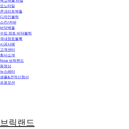
백고벽돌 타일
모노타일
콘크리트벽돌
디자인블럭
스킨/커버
바닥벽돌
수입 점토 바닥블럭
국내점토블록
시공사례
고객센터
회사소개
Now 브릭랜드
동영상
뉴스레터
샘플&견적신청서
프로모션
브릭랜드