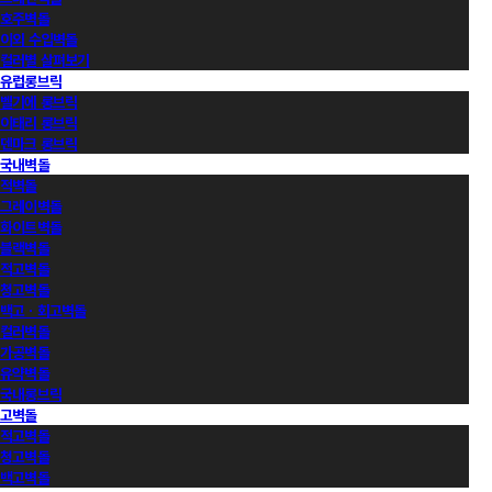
호주벽돌
이외 수입벽돌
컬러별 살펴보기
유럽롱브릭
벨기에 롱브릭
이태리 롱브릭
덴마크 롱브릭
국내벽돌
적벽돌
그레이벽돌
화이트벽돌
블랙벽돌
적고벽돌
청고벽돌
백고ㆍ회고벽돌
컬러벽돌
가공벽돌
유약벽돌
국내롱브릭
고벽돌
적고벽돌
청고벽돌
백고벽돌