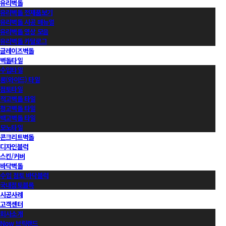
유리벽돌
유리벽돌 전제품보기
유리벽돌 시공 매뉴얼
유리벽돌 영상 모음
유리벽돌 카달로그
글레이즈벽돌
벽돌타일
수입타일
롱(와이드) 타일
점토타일
적고벽돌 타일
청고벽돌 타일
백고벽돌 타일
모노타일
콘크리트벽돌
디자인블럭
스킨/커버
바닥벽돌
수입 점토 바닥블럭
국내점토블록
시공사례
고객센터
회사소개
Now 브릭랜드