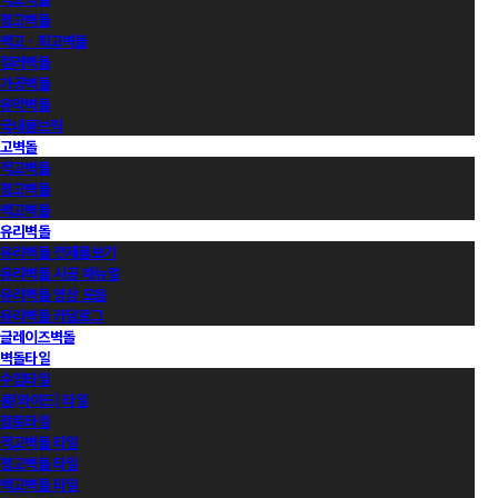
청고벽돌
백고ㆍ회고벽돌
컬러벽돌
가공벽돌
유약벽돌
국내롱브릭
고벽돌
적고벽돌
청고벽돌
백고벽돌
유리벽돌
유리벽돌 전제품보기
유리벽돌 시공 매뉴얼
유리벽돌 영상 모음
유리벽돌 카달로그
글레이즈벽돌
벽돌타일
수입타일
롱(와이드) 타일
점토타일
적고벽돌 타일
청고벽돌 타일
백고벽돌 타일