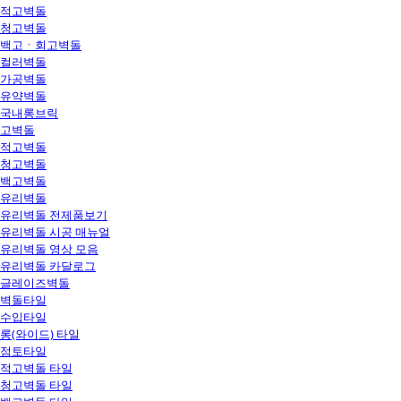
적고벽돌
청고벽돌
백고ㆍ회고벽돌
컬러벽돌
가공벽돌
유약벽돌
국내롱브릭
고벽돌
적고벽돌
청고벽돌
백고벽돌
유리벽돌
유리벽돌 전제품보기
유리벽돌 시공 매뉴얼
유리벽돌 영상 모음
유리벽돌 카달로그
글레이즈벽돌
벽돌타일
수입타일
롱(와이드) 타일
점토타일
적고벽돌 타일
청고벽돌 타일