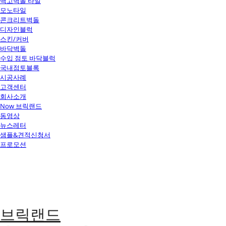
백고벽돌 타일
모노타일
콘크리트벽돌
디자인블럭
스킨/커버
바닥벽돌
수입 점토 바닥블럭
국내점토블록
시공사례
고객센터
회사소개
Now 브릭랜드
동영상
뉴스레터
샘플&견적신청서
프로모션
브릭랜드