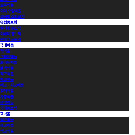
호주벽돌
이외 수입벽돌
컬러별 살펴보기
유럽롱브릭
벨기에 롱브릭
이태리 롱브릭
덴마크 롱브릭
국내벽돌
적벽돌
그레이벽돌
화이트벽돌
블랙벽돌
적고벽돌
청고벽돌
백고ㆍ회고벽돌
컬러벽돌
가공벽돌
유약벽돌
국내롱브릭
고벽돌
적고벽돌
청고벽돌
백고벽돌