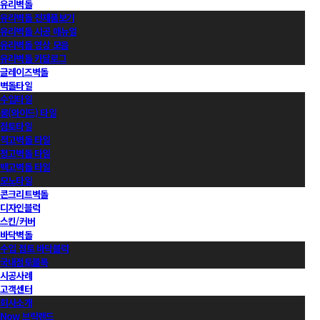
유리벽돌
유리벽돌 전제품보기
유리벽돌 시공 매뉴얼
유리벽돌 영상 모음
유리벽돌 카달로그
글레이즈벽돌
벽돌타일
수입타일
롱(와이드) 타일
점토타일
적고벽돌 타일
청고벽돌 타일
백고벽돌 타일
모노타일
콘크리트벽돌
디자인블럭
스킨/커버
바닥벽돌
수입 점토 바닥블럭
국내점토블록
시공사례
고객센터
회사소개
Now 브릭랜드