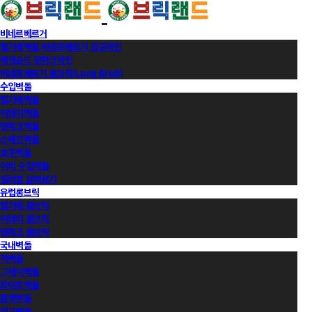
비네르베르거
벨기에벽돌 비네르베르거 정규라인
에겐순드 덴마크라인
비네르베르거 롱브릭(Long Brick)
수입벽돌
벨기에벽돌
이태리벽돌
덴마크벽돌
스페인벽돌
호주벽돌
이외 수입벽돌
컬러별 살펴보기
유럽롱브릭
벨기에 롱브릭
이태리 롱브릭
덴마크 롱브릭
국내벽돌
적벽돌
그레이벽돌
화이트벽돌
블랙벽돌
적고벽돌