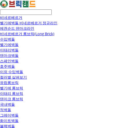
비네르베르거
벨기에벽돌 비네르베르거 정규라인
에겐순드 덴마크라인
비네르베르거 롱브릭(Long Brick)
수입벽돌
벨기에벽돌
이태리벽돌
덴마크벽돌
스페인벽돌
호주벽돌
이외 수입벽돌
컬러별 살펴보기
유럽롱브릭
벨기에 롱브릭
이태리 롱브릭
덴마크 롱브릭
국내벽돌
적벽돌
그레이벽돌
화이트벽돌
블랙벽돌