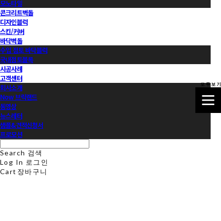
모노타일
콘크리트벽돌
디자인블럭
스킨/커버
바닥벽돌
수입 점토 바닥블럭
국내점토블록
시공사례
고객센터
모 두 보 기
회사소개
Now 브릭랜드
동영상
뉴스레터
샘플&견적신청서
프로모션
Search
검색
Log In
로그인
Cart
장바구니