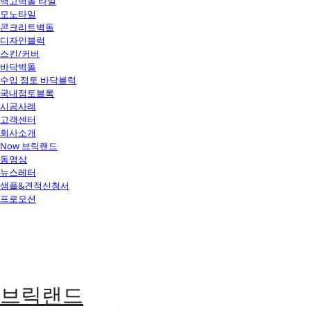
백고벽돌 타일
모노타일
콘크리트벽돌
디자인블럭
스킨/커버
바닥벽돌
수입 점토 바닥블럭
국내점토블록
시공사례
고객센터
회사소개
Now 브릭랜드
동영상
뉴스레터
샘플&견적신청서
프로모션
브릭랜드