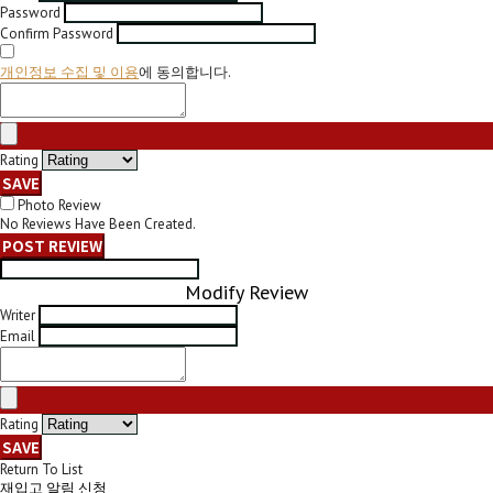
Password
Confirm Password
개인정보 수집 및 이용
에 동의합니다.
Rating
SAVE
Photo Review
No Reviews Have Been Created.
POST REVIEW
Modify Review
Writer
Email
Rating
SAVE
Return To List
재입고 알림 신청