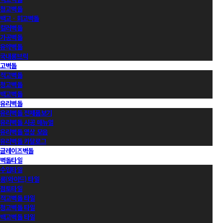
청고벽돌
백고ㆍ회고벽돌
컬러벽돌
가공벽돌
유약벽돌
국내롱브릭
고벽돌
적고벽돌
청고벽돌
백고벽돌
유리벽돌
유리벽돌 전제품보기
유리벽돌 시공 매뉴얼
유리벽돌 영상 모음
유리벽돌 카달로그
글레이즈벽돌
벽돌타일
수입타일
롱(와이드) 타일
점토타일
적고벽돌 타일
청고벽돌 타일
백고벽돌 타일