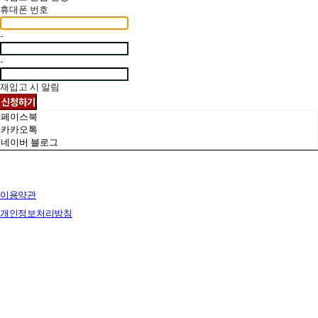
휴대폰 번호
-
-
재입고 시 알림
신청하기
페이스북
카카오톡
네이버 블로그
이용약관
개인정보처리방침
사업자정보확인
상호: 브릭랜드 | 대표: 유재훈 | 개인정보관리책임자: 유재훈 | 전화: 031-322-4780 | 이메일:
yjh47801@gmail.com
주소: 경기도 용인시 처인구 포곡읍 백옥대로 1828 전시장 | 사업자등록번호:
129-38-77249
| 통
신판매:
없음
| 호스팅제공자: (주)식스샵