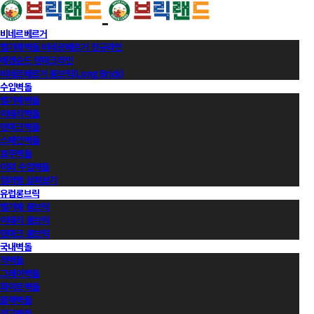
비네르베르거
벨기에벽돌 비네르베르거 정규라인
에겐순드 덴마크라인
비네르베르거 롱브릭(Long Brick)
수입벽돌
벨기에벽돌
이태리벽돌
덴마크벽돌
스페인벽돌
호주벽돌
이외 수입벽돌
컬러별 살펴보기
유럽롱브릭
벨기에 롱브릭
이태리 롱브릭
덴마크 롱브릭
국내벽돌
적벽돌
그레이벽돌
화이트벽돌
블랙벽돌
적고벽돌