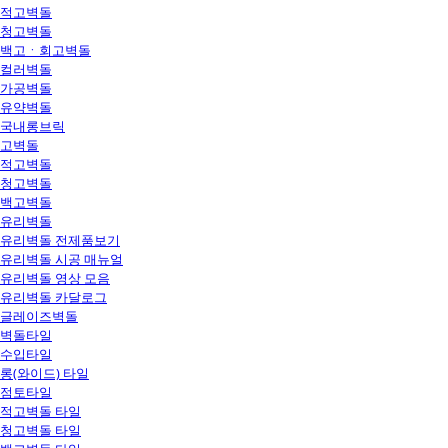
적고벽돌
청고벽돌
백고ㆍ회고벽돌
컬러벽돌
가공벽돌
유약벽돌
국내롱브릭
고벽돌
적고벽돌
청고벽돌
백고벽돌
유리벽돌
유리벽돌 전제품보기
유리벽돌 시공 매뉴얼
유리벽돌 영상 모음
유리벽돌 카달로그
글레이즈벽돌
벽돌타일
수입타일
롱(와이드) 타일
점토타일
적고벽돌 타일
청고벽돌 타일