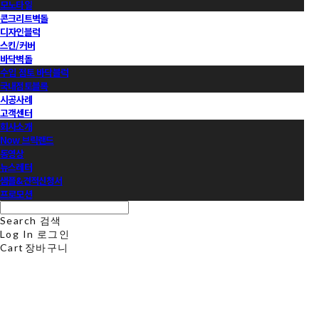
모노타일
콘크리트벽돌
디자인블럭
스킨/커버
바닥벽돌
수입 점토 바닥블럭
국내점토블록
시공사례
고객센터
회사소개
Now 브릭랜드
동영상
뉴스레터
샘플&견적신청서
프로모션
Search
검색
Log In
로그인
Cart
장바구니