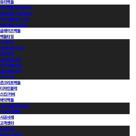
유리벽돌
유리벽돌 전제품보기
유리벽돌 시공 매뉴얼
유리벽돌 영상 모음
유리벽돌 카달로그
글레이즈벽돌
벽돌타일
수입타일
롱(와이드) 타일
점토타일
적고벽돌 타일
청고벽돌 타일
백고벽돌 타일
모노타일
콘크리트벽돌
디자인블럭
스킨/커버
바닥벽돌
수입 점토 바닥블럭
국내점토블록
시공사례
고객센터
회사소개
Now 브릭랜드