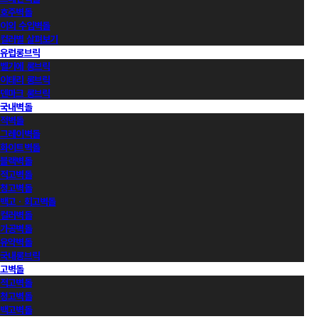
호주벽돌
이외 수입벽돌
컬러별 살펴보기
유럽롱브릭
벨기에 롱브릭
이태리 롱브릭
덴마크 롱브릭
국내벽돌
적벽돌
그레이벽돌
화이트벽돌
블랙벽돌
적고벽돌
청고벽돌
백고ㆍ회고벽돌
컬러벽돌
가공벽돌
유약벽돌
국내롱브릭
고벽돌
적고벽돌
청고벽돌
백고벽돌