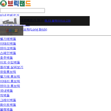
비네르베르거
벨기에벽돌 비네르베르거 정규라인
BL03 블랙아이스 230
에겐순드 덴마크라인
비네르베르거 롱브릭(Long Brick)
전
화
상
담
수입벽돌
벨기에벽돌
이태리벽돌
덴마크벽돌
스페인벽돌
호주벽돌
이외 수입벽돌
컬러별 살펴보기
유럽롱브릭
벨기에 롱브릭
이태리 롱브릭
덴마크 롱브릭
국내벽돌
적벽돌
그레이벽돌
화이트벽돌
블랙벽돌