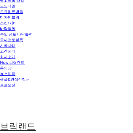
백고벽돌 타일
모노타일
콘크리트벽돌
디자인블럭
스킨/커버
바닥벽돌
수입 점토 바닥블럭
국내점토블록
시공사례
고객센터
회사소개
Now 브릭랜드
동영상
뉴스레터
샘플&견적신청서
프로모션
브릭랜드