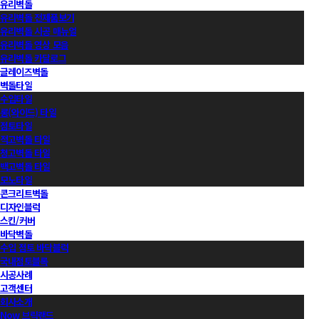
유리벽돌
유리벽돌 전제품보기
유리벽돌 시공 매뉴얼
유리벽돌 영상 모음
유리벽돌 카달로그
글레이즈벽돌
벽돌타일
수입타일
롱(와이드) 타일
점토타일
적고벽돌 타일
청고벽돌 타일
백고벽돌 타일
모노타일
콘크리트벽돌
디자인블럭
스킨/커버
바닥벽돌
수입 점토 바닥블럭
국내점토블록
시공사례
고객센터
회사소개
Now 브릭랜드