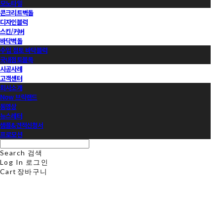
모노타일
콘크리트벽돌
디자인블럭
스킨/커버
바닥벽돌
수입 점토 바닥블럭
국내점토블록
시공사례
고객센터
회사소개
Now 브릭랜드
동영상
뉴스레터
샘플&견적신청서
프로모션
Search
검색
Log In
로그인
Cart
장바구니