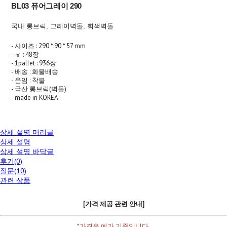
BL03 퓨어그레이 290
국내 롱브릭, 그레이벽돌, 회색벽돌
- 사이즈 : 290 * 90 * 57 mm
- ㎡ : 48장
- 1pallet : 936장
- 배송 : 화물배송
- 운임 : 착불
- 국산 롱브릭(벽돌)
- made in KOREA
상세 설명 머리글
상세 설명
상세 설명 바닥글
후기(0)
질문(10)
관련 상품
[가격 제공 관련 안내]
*가격은 예가 기준입니다.