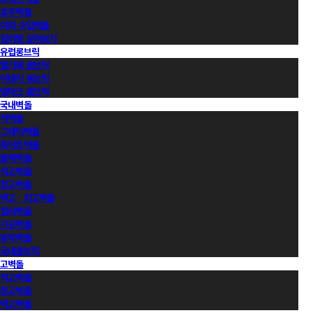
호주벽돌
이외 수입벽돌
컬러별 살펴보기
유럽롱브릭
벨기에 롱브릭
이태리 롱브릭
덴마크 롱브릭
국내벽돌
적벽돌
그레이벽돌
화이트벽돌
블랙벽돌
적고벽돌
청고벽돌
백고ㆍ회고벽돌
컬러벽돌
가공벽돌
유약벽돌
국내롱브릭
고벽돌
적고벽돌
청고벽돌
백고벽돌