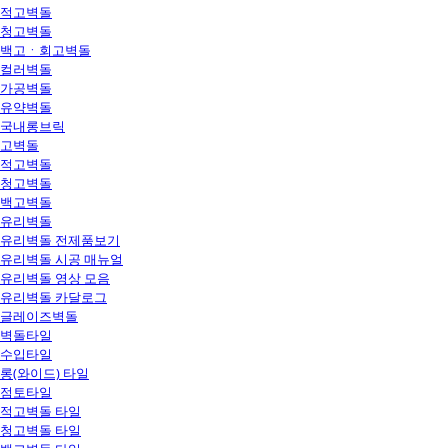
적고벽돌
청고벽돌
백고ㆍ회고벽돌
컬러벽돌
가공벽돌
유약벽돌
국내롱브릭
고벽돌
적고벽돌
청고벽돌
백고벽돌
유리벽돌
유리벽돌 전제품보기
유리벽돌 시공 매뉴얼
유리벽돌 영상 모음
유리벽돌 카달로그
글레이즈벽돌
벽돌타일
수입타일
롱(와이드) 타일
점토타일
적고벽돌 타일
청고벽돌 타일