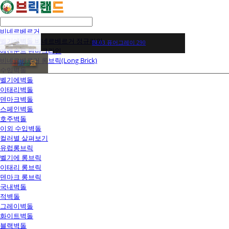
비네르베르거
벨기에벽돌 비네르베르거 정규라인
BL03 퓨어그레이 290
에겐순드 덴마크라인
비네르베르거 롱브릭(Long Brick)
전
화
상
담
수입벽돌
벨기에벽돌
이태리벽돌
덴마크벽돌
스페인벽돌
호주벽돌
이외 수입벽돌
컬러별 살펴보기
유럽롱브릭
벨기에 롱브릭
이태리 롱브릭
덴마크 롱브릭
국내벽돌
적벽돌
그레이벽돌
화이트벽돌
블랙벽돌