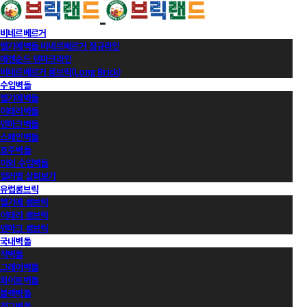
비네르베르거
벨기에벽돌 비네르베르거 정규라인
에겐순드 덴마크라인
비네르베르거 롱브릭(Long Brick)
수입벽돌
벨기에벽돌
이태리벽돌
덴마크벽돌
스페인벽돌
호주벽돌
이외 수입벽돌
컬러별 살펴보기
유럽롱브릭
벨기에 롱브릭
이태리 롱브릭
덴마크 롱브릭
국내벽돌
적벽돌
그레이벽돌
화이트벽돌
블랙벽돌
적고벽돌