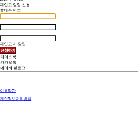
재입고 알림 신청
휴대폰 번호
-
-
재입고 시 알림
신청하기
페이스북
카카오톡
네이버 블로그
이용약관
개인정보처리방침
사업자정보확인
상호: 브릭랜드 | 대표: 유재훈 | 개인정보관리책임자: 유재훈 | 전화: 031-322-4780 | 이메일:
yjh47801@gmail.com
주소: 경기도 용인시 처인구 포곡읍 백옥대로 1828 전시장 | 사업자등록번호:
129-38-77249
| 통
신판매:
없음
| 호스팅제공자: (주)식스샵