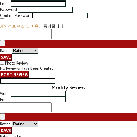
Email
Password
Confirm Password
개인정보 수집 및 이용
에 동의합니다.
Rating
SAVE
Photo Review
No Reviews Have Been Created.
POST REVIEW
Modify Review
Writer
Email
Rating
SAVE
Return To List