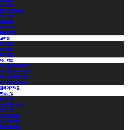
청고벽돌
백고ㆍ회고벽돌
컬러벽돌
가공벽돌
유약벽돌
국내롱브릭
고벽돌
적고벽돌
청고벽돌
백고벽돌
유리벽돌
유리벽돌 전제품보기
유리벽돌 시공 매뉴얼
유리벽돌 영상 모음
유리벽돌 카달로그
글레이즈벽돌
벽돌타일
수입타일
롱(와이드) 타일
점토타일
적고벽돌 타일
청고벽돌 타일
백고벽돌 타일